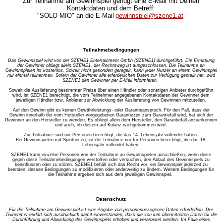
Zur Teilnahme am Gewinnspiel genügt eine E-Mail mit Deinen
Kontaktdaten und dem Betreff:
"
SOLO MIO
" an die E-Mail
gewinnspiel@szene1.at
.
Teilnahmebedingungen
Das Gewinnspiel wird von der SZENE1 Entertainment Gmbh (SZENE1) durchgeführt. Die Ermittlung
der Gewinner obliegt allein SZENE1, der Rechtsweg ist ausgeschlossen. Die Teilnahme an
Gewinnspielen ist kostenlos. Soweit nicht gesondert geregelt, kann jeder Nutzer an einem Gewinnspiel
nur einmal teilnehmen. Sofern der Gewinner alle erferderlichen Daten zur Verfügung gestellt hat, wird
SZENE1 den Gewinner per E-Mail informieren.
Soweit die Auslieferung bestimmter Preise über einen Händler oder sonstigen Anbieter durchgeführt
wird, ist SZENE1 berechtigt, die vom Teilnehmer angegebenen Kontaktdaten der Gewinner dem
jeweiligen Händler bzw. Anbieter zur Abwicklung der Auslieferung von Gewinnen mitzuteilen.
Auf den Gewinn gibt es keinen Gewährleistungs- oder Garantieanspruch. Für den Fall, dass der
Gewinn innerhalb der vom Hersteller vorgegebenen Garantiezeit zum Garantiefall wird, hat sich der
Gewinner an den Hersteller zu wenden. Es obliegt allein dem Hersteller, den Garantiefall anzuerkennen
und auch, ob diesem auf Kulanz nachgekommen wird.
Zur Teilnahme sind nur Personen berechtigt, die das 14. Lebensjahr vollendet haben.
Bei Gewinnspielen mit Spirituosen, ist die Teilnahme nur für Personen berechtigt, die das 18.
Lebensjahr vollendet haben.
SZENE1 kann einzelne Personen von der Teilnahme an Gewinnspielen ausschließen, wenn diese
gegen diese Teilnahmebedingungen verstoßen oder versuchen, den Ablauf des Gewinnspiels zu
beeinflussen oder zu stören. SZENE1 behält sich das Recht vor, ein Gewinnspiel jederzeit zu
beenden, dessen Bedingungen zu modifizieren oder anderweitig zu ändern. Weitere Bedingungen für
die Teilnahme ergeben sich aus dem jeweiligen Gewinnspiel.
Datenschutz
Für die Teilnahme am Gewinnspiel ist eine Angabe von personenbezogenen Daten erforderlich. Der
Teilnehmer erklärt sich ausdrücklich damit einverstanden, dass die von ihm übermittelten Daten für die
Durchführung und Abwicklung des Gewinnspiels erhoben und verarbeitet werden. Im Falle eines