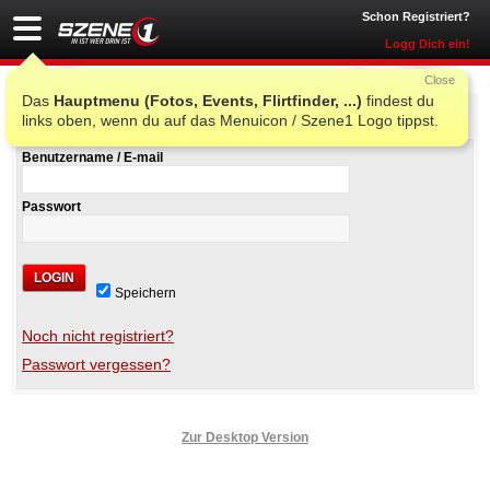
Schon Registriert?
Logg Dich ein!
Close
Das
Hauptmenu (Fotos, Events, Flirtfinder, ...)
findest du
Szene1 Login
links oben, wenn du auf das Menuicon / Szene1 Logo tippst.
Benutzername / E-mail
Passwort
LOGIN
Speichern
Noch nicht registriert?
Passwort vergessen?
Zur Desktop Version