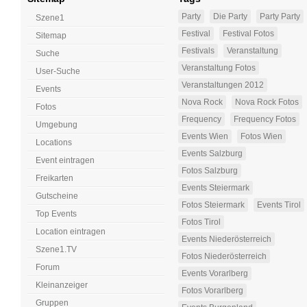
Party
Die Party
Party Party
Szene1
Festival
Festival Fotos
Sitemap
Festivals
Veranstaltung
Suche
Veranstaltung Fotos
User-Suche
Veranstaltungen 2012
Events
Nova Rock
Nova Rock Fotos
Fotos
Frequency
Frequency Fotos
Umgebung
Events Wien
Fotos Wien
Locations
Events Salzburg
Event eintragen
Fotos Salzburg
Freikarten
Events Steiermark
Gutscheine
Fotos Steiermark
Events Tirol
Top Events
Fotos Tirol
Location eintragen
Events Niederösterreich
Szene1.TV
Fotos Niederösterreich
Forum
Events Vorarlberg
Kleinanzeiger
Fotos Vorarlberg
Gruppen