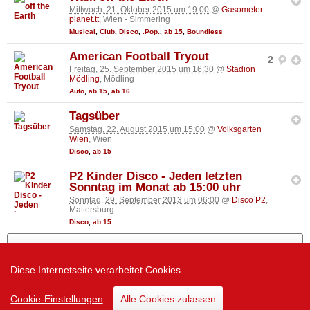
Mittwoch, 21. Oktober 2015 um 19:00
@
Gasometer -
planet.tt
, Wien - Simmering
Musical
,
Club
,
Disco
,
.Pop.
,
ab 15
,
Boundless
American Football Tryout
2
Freitag, 25. September 2015 um 16:30
@
Stadion
Mödling
, Mödling
Auto
,
ab 15
,
ab 16
Tagsüber
Samstag, 22. August 2015 um 15:00
@
Volksgarten
Wien
, Wien
Disco
,
ab 15
P2 Kinder Disco - Jeden letzten
Sonntag im Monat ab 15:00 uhr
Sonntag, 29. September 2013 um 06:00
@
Disco P2
,
Mattersburg
Disco
,
ab 15
Mehr zeigen
Diese Internetseite verarbeitet Cookies.
Zur Desktop Version
Cookie-Einstellungen
Alle Cookies zulassen