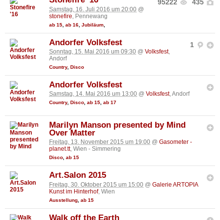
95222
435
Samstag, 16. Juli 2016 um 20:00
@
stonefire
, Pennewang
ab 15
,
ab 16
,
Jubiläum
,
Andorfer Volksfest
1
Sonntag, 15. Mai 2016 um 09:30
@
Volksfest
,
Andorf
Country
,
Disco
Andorfer Volksfest
Samstag, 14. Mai 2016 um 13:00
@
Volksfest
, Andorf
Country
,
Disco
,
ab 15
,
ab 17
Marilyn Manson presented by Mind
Over Matter
Freitag, 13. November 2015 um 19:00
@
Gasometer -
planet.tt
, Wien - Simmering
Disco
,
ab 15
Art.Salon 2015
Freitag, 30. Oktober 2015 um 15:00
@
Galerie ARTOPIA
Kunst im Hinterhof
, Wien
Ausstellung
,
ab 15
Walk off the Earth