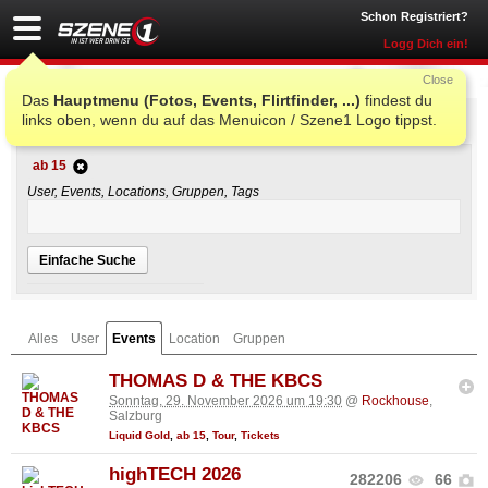
Schon Registriert?
Logg Dich ein!
Close
Das
Hauptmenu (Fotos, Events, Flirtfinder, ...)
findest du
Einfache Suche
links oben, wenn du auf das Menuicon / Szene1 Logo tippst.
ab 15
User, Events, Locations, Gruppen, Tags
Einfache Suche
Alles
User
Events
Location
Gruppen
THOMAS D & THE KBCS
Sonntag, 29. November 2026 um 19:30
@
Rockhouse
,
Salzburg
Liquid Gold
,
ab 15
,
Tour
,
Tickets
highTECH 2026
282206
66