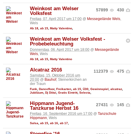
Weinkost am Welser
57899
430
Volksfest
Freitag, 07. April 2017 um 17:00
@
Messegelände Wels
,
Wels
Ab 18
,
ab 15
,
Matty Valentino
,
Weinkost am Welser Volksfest -
Probebeleuchtung
Donnerstag, 06. April 2017 um 18:00
@
Messegelände
Wels
, Wels
Ab 18
,
ab 15
,
Matty Valentino
Alcatraz 2016
112379
475
Samstag, 15. Oktober 2016 um
20:00
@
Bauhof
, Steinerkirchen an
der Traun
Funk
,
Dancefloor
,
Freikarten
,
ab 15
,
Ü30
,
Gewinnspiel
,
alcatraz
,
Jubiläum
,
Dj Dötzi
,
Gratis Eintritt
,
Selecta
,
Hippmann Jugend-
27431
145
Tanzkurse Herbst 16
Freitag, 16. September 2016 um 17:00
@
Tanzschule
Hippmann
, Wels
Salsa
,
ab 15
,
ab 16
,
ab 17
,
Stonefire '16