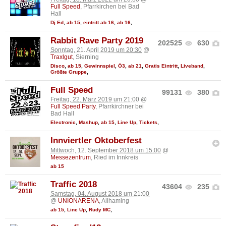
Full Speed
, Pfarrkirchen bei Bad
Hall
Dj Ed
,
ab 15
,
eintritt ab 16
,
ab 16
,
Rabbit Rave Party 2019
202525
630
Sonntag, 21. April 2019 um 20:30
@
Traxlgut
, Sierning
Disco
,
ab 15
,
Gewinnspiel
,
Ö3
,
ab 21
,
Gratis Eintritt
,
Liveband
,
Größte Gruppe
,
Full Speed
99131
380
Freitag, 22. März 2019 um 21:00
@
Full Speed Party
, Pfarrkirchner bei
Bad Hall
Electronic
,
Mashup
,
ab 15
,
Line Up
,
Tickets
,
Innviertler Oktoberfest
Mittwoch, 12. September 2018 um 15:00
@
Messezentrum
, Ried im Innkreis
ab 15
Traffic 2018
43604
235
Samstag, 04. August 2018 um 21:00
@
UNIONARENA
, Allhaming
ab 15
,
Line Up
,
Rudy MC
,