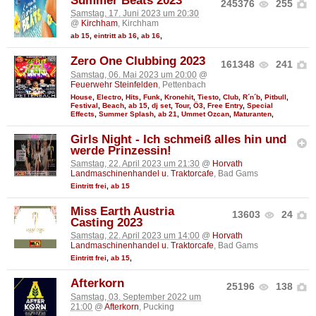
Summer Beats 2023
245376
255
Samstag, 17. Juni 2023 um 20:30
@
Kirchham
, Kirchham
ab 15
,
eintritt ab 16
,
ab 16
,
Zero One Clubbing 2023
161348
241
Samstag, 06. Mai 2023 um 20:00
@
Feuerwehr Steinfelden
, Pettenbach
House
,
Electro
,
Hits
,
Funk
,
Kronehit
,
Tiesto
,
Club
,
R´n´b
,
Pitbull
,
Festival
,
Beach
,
ab 15
,
dj set
,
Tour
,
Ö3
,
Free Entry
,
Special
Effects
,
Summer Splash
,
ab 21
,
Ummet Ozcan
,
Maturanten
,
Girls Night - Ich schmeiß alles hin und
werde Prinzessin!
Samstag, 22. April 2023 um 21:30
@
Horvath
Landmaschinenhandel u. Traktorcafe
, Bad Gams
Eintritt frei
,
ab 15
Miss Earth Austria
13603
24
Casting 2023
Samstag, 22. April 2023 um 14:00
@
Horvath
Landmaschinenhandel u. Traktorcafe
, Bad Gams
Eintritt frei
,
ab 15
,
Afterkorn
25196
138
Samstag, 03. September 2022 um
21:00
@
Afterkorn
, Pucking