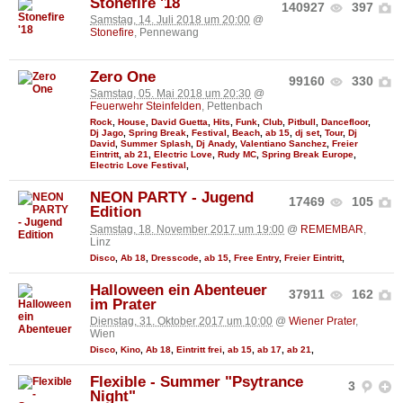
Stonefire '18
140927
397
Samstag, 14. Juli 2018 um 20:00
@
Stonefire
, Pennewang
Zero One
99160
330
Samstag, 05. Mai 2018 um 20:30
@
Feuerwehr Steinfelden
, Pettenbach
Rock
,
House
,
David Guetta
,
Hits
,
Funk
,
Club
,
Pitbull
,
Dancefloor
,
Dj Jago
,
Spring Break
,
Festival
,
Beach
,
ab 15
,
dj set
,
Tour
,
Dj
David
,
Summer Splash
,
Dj Anady
,
Valentiano Sanchez
,
Freier
Eintritt
,
ab 21
,
Electric Love
,
Rudy MC
,
Spring Break Europe
,
Electric Love Festival
,
NEON PARTY - Jugend
17469
105
Edition
Samstag, 18. November 2017 um 19:00
@
REMEMBAR
,
Linz
Disco
,
Ab 18
,
Dresscode
,
ab 15
,
Free Entry
,
Freier Eintritt
,
Halloween ein Abenteuer
37911
162
im Prater
Dienstag, 31. Oktober 2017 um 10:00
@
Wiener Prater
,
Wien
Disco
,
Kino
,
Ab 18
,
Eintritt frei
,
ab 15
,
ab 17
,
ab 21
,
Flexible - Summer "Psytrance
3
Night"