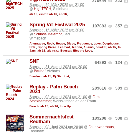
270644
223
Samstag, 29. März 2025 um 21:00
@
HighTECH
, Steinhaus
ab 15
,
eintritt ab 16
,
ab 16
,
Spring Vit Festival 2025
107693
357
Samstag, 15. März 2025 um 20:00
@
Schloss Meierhof
, Bad
Wimsbach
Alternative
,
Rock
,
House
,
Disco
,
Frequency
,
Love
,
Deephouse
,
Dnb.
,
Spring Break
,
Festival
,
Techno
,
♣Jam♣
,
ö-ticket
,
ab 15
,
X-
Jam
,
ab 16
,
alcatraz
,
Egostar
,
Electric Love
,
SNF
64893
124
Samstag, 31. August 2024 um 20:00
@
Bauhof
, Atzbach
Stardust
,
ab 15
,
Dj Stardust
,
Replay - Palm Beach
289616
309
2024
Samstag, 03. August 2024 um 21:00
@
Fam.
Stockhammer
, Weisskirchen an der Traun
Beach
,
ab 15
,
ab 16
,
Line Up
,
Sommernachtsfest
189208
538
Redlham
Samstag, 08. Juni 2024 um 20:00
@
Feuerwehrhaus
,
Redlham