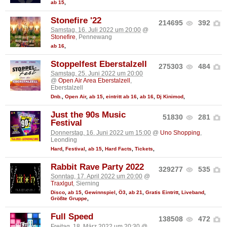
ab 15
,
Stonefire '22
214695
392
Samstag, 16. Juli 2022 um 20:00
@
Stonefire
, Pennewang
ab 16
,
Stoppelfest Eberstalzell
275303
484
Samstag, 25. Juni 2022 um 20:00
@
Open Air Area Eberstalzell
,
Eberstalzell
Dnb.
,
Open Air
,
ab 15
,
eintritt ab 16
,
ab 16
,
Dj Kinimod
,
Just the 90s Music
51830
281
Festival
Donnerstag, 16. Juni 2022 um 15:00
@
Uno Shopping
,
Leonding
Hard
,
Festival
,
ab 15
,
Hard Facts
,
Tickets
,
Rabbit Rave Party 2022
329277
535
Sonntag, 17. April 2022 um 20:00
@
Traxlgut
, Sierning
Disco
,
ab 15
,
Gewinnspiel
,
Ö3
,
ab 21
,
Gratis Eintritt
,
Liveband
,
Größte Gruppe
,
Full Speed
138508
472
Freitag, 18. März 2022 um 20:30
@