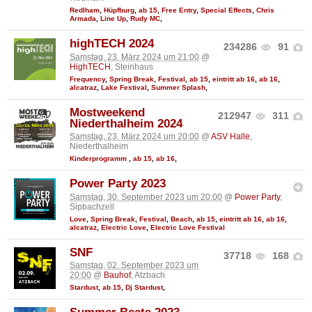
Redlham
,
Hüpfburg
,
ab 15
,
Free Entry
,
Special Effects
,
Chris
Armada
,
Line Up
,
Rudy MC
,
highTECH 2024
234286
91
Samstag, 23. März 2024 um 21:00
@
HighTECH
, Steinhaus
Frequency
,
Spring Break
,
Festival
,
ab 15
,
eintritt ab 16
,
ab 16
,
alcatraz
,
Lake Festival
,
Summer Splash
,
Mostweekend
212947
311
Niederthalheim 2024
Samstag, 23. März 2024 um 20:00
@
ASV Halle
,
Niederthalheim
Kinderprogramm
,
ab 15
,
ab 16
,
Power Party 2023
Samstag, 30. September 2023 um 20:00
@
Power Party
,
Sipbachzell
Love
,
Spring Break
,
Festival
,
Beach
,
ab 15
,
eintritt ab 16
,
ab 16
,
alcatraz
,
Electric Love
,
Electric Love Festival
SNF
37718
168
Samstag, 02. September 2023 um
20:00
@
Bauhof
, Atzbach
Stardust
,
ab 15
,
Dj Stardust
,