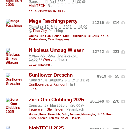
Samstag, 11. April 2026 um 21:00
@
HighTECH
, Steinhaus
ab 15
,
eintritt ab 16
,
ab 16
,
Mega Faschingsparty
31216
214
Dienstag, 17. Februar 2026 um 15:00
@
Plus City
, Pasching
Oldies
,
Hip Hop
,
House
,
Club
,
Tanzmusik
,
Dj Chris
,
ab 15
,
Zaubershow
,
Faschingsparty
,
Nikolaus Umzug Wiesen
12742
221
Freitag, 05. Dezember 2025 um
15:00
@
Wiesen
, Pfitsch
ab 15
,
Nikolaus
,
Sunflower Dreschn
8919
55
Samstag, 30. August 2025 um 15:00
@
Sunflowerparty Kaindorf
, Hartl
ab 15
,
Zero One Clubbing 2025
261148
278
Samstag, 17. Mai 2025 um 20:00
@
Feuerwehr Steinfelden
, Pettenbach
House
,
Funk
,
Kronehit
,
Dnb.
,
Techno
,
Hardstyle
,
ab 15
,
Free
Entry
,
Special Effects
,
ab 21
,
Tickets
,
highTECH 2025