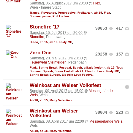
Samstag, 05. August 2017 um 23:00
@
Flex
,
Wien - Innere Stadt
Trance
,
Psytrance
,
Progressive
,
Freikarten
,
ab 15
,
Flex
,
Sommerpause
,
Phil Locker
Stonefire '17
99653
417
Samstag, 15. Juli 2017 um 20:00
@
Stonefire
, Pennewang
Disco
,
ab 15
,
ab 16
,
Rudy MC
,
Zero One
29258
157
Samstag, 20. Mai 2017 um 20:30
@
Feuerwehr Steinfelden
, Pettenbach
Funk
,
Spring Break
,
Festival
,
Beach
,
♫Satisfaction♪
,
ab 15
,
Tour
,
Summer Splash
,
Freier Eintritt
,
ab 21
,
Electric Love
,
Rudy MC
,
Spring Break Europe
,
Electric Love Festival
,
Weinkost am Welser Volksfest
Sonntag, 09. April 2017 um 15:00
@
Messegelände
Wels
, Wels
Ab 18
,
ab 15
,
Matty Valentino
Weinkost am Welser
38604
223
Volksfest
Samstag, 08. April 2017 um 22:00
@
Messegelände Wels
,
Wels
Ab 18
,
ab 15
,
Matty Valentino
,