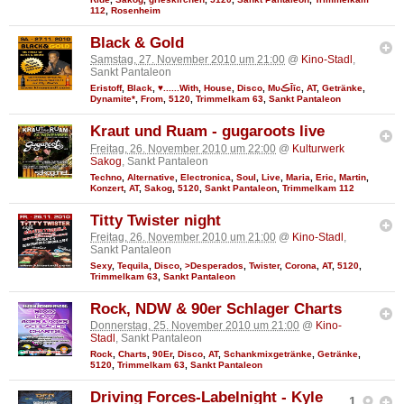
112
,
Rosenheim
Black & Gold
Samstag, 27. November 2010 um 21:00
@
Kino-Stadl
,
Sankt Pantaleon
Eristoff
,
Black
,
♥......With
,
House
,
Disco
,
MυڪĪīc
,
AT
,
Getränke
,
Dynamite*
,
From
,
5120
,
Trimmelkam 63
,
Sankt Pantaleon
Kraut und Ruam - gugaroots live
Freitag, 26. November 2010 um 22:00
@
Kulturwerk
Sakog
, Sankt Pantaleon
Techno
,
Alternative
,
Electronica
,
Soul
,
Live
,
Maria
,
Eric
,
Martin
,
Konzert
,
AT
,
Sakog
,
5120
,
Sankt Pantaleon
,
Trimmelkam 112
Titty Twister night
Freitag, 26. November 2010 um 21:00
@
Kino-Stadl
,
Sankt Pantaleon
Sexy
,
Tequila
,
Disco
,
>Desperados
,
Twister
,
Corona
,
AT
,
5120
,
Trimmelkam 63
,
Sankt Pantaleon
Rock, NDW & 90er Schlager Charts
Donnerstag, 25. November 2010 um 21:00
@
Kino-
Stadl
, Sankt Pantaleon
Rock
,
Charts
,
90Er
,
Disco
,
AT
,
Schankmixgetränke
,
Getränke
,
5120
,
Trimmelkam 63
,
Sankt Pantaleon
Driving Forces-Labelnight - Kyle
1