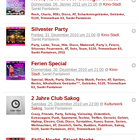
Donnerstag, 06. Jänner 2011 um 21:00
@
Kino-Stadl
,
Sankt Pantaleon
Rock
,
Charts
,
90Er
,
Disco
,
AT
,
Schankmixgetränke
,
Getränke
,
5120
,
Trimmelkam 63
,
Sankt Pantaleon
Silvester Party
Freitag, 31. Dezember 2010 um 21:00
@
Kino-Stadl
,
Sankt Pantaleon
Party
,
Liebe
,
Treue
,
Hits
,
Disco
,
Мαяσσи5
,
Party´s
,
Feiern
,
Silvester
,
Feuerwerk
,
AT
,
Sekt
,
Team
,
5120
,
Trimmelkam 63
,
Sankt Pantaleon
,
2011
Ferien Special
Donnerstag, 30. Dezember 2010 um 21:00
@
Kino-
Stadl
, Sankt Pantaleon
Special
,
Musik
,
Party
,
Disco
,
Party Musik
,
Ferien
,
AT
,
Spritzer
,
Becks
,
Alkoholfreie Getränke^^
,
Getränke
,
5120
,
Trimmelkam
63
,
Sankt Pantaleon
2 Jahre Club Sakog
Samstag, 25. Dezember 2010 um 22:00
@
Kulturwerk
Sakog
, Sankt Pantaleon
Crazy
,
Friends
,
Party
,
Schräg
,
Vielseitig
,
Ordentlich
,
Extravagant
,
Punk
,
Spannend
,
Techno
,
Treffen
,
Gerockt
,
Gehört
,
Hiphop
,
Electro
,
Club
,
Disco
,
Turntables
,
Kunst
,
Szene
,
Serien
,
Weihnachten
,
AT
,
Ziemlich
,
Stelle
,
Buddies
,
Publikum
,
Sakog
,
5120
,
Sankt Pantaleon
,
2011
,
Trimmelkam 112