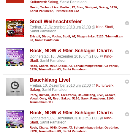
Kulturwerk Sakog
, Sankt Pantaleon
Music
,
Techno
,
Live
,
Berlin
,
AT
,
Stan
,
Stuttgart
,
Sakog
,
5120
,
Sankt Pantaleon
,
Trimmelkam 112
Stodl Weihnachtsfeier
Freitag, 17. Dezember 2010 um 21:00
@
Kino-Stadl
,
Sankt Pantaleon
Eristoff
,
Disco
,
Vodka
,
Stodl
,
AT
,
Mixgetränke
,
5120
,
Trimmelkam
63
,
Sankt Pantaleon
Rock, NDW & 90er Schlager Charts
Donnerstag, 16. Dezember 2010 um 21:00
@
Kino-
Stadl
, Sankt Pantaleon
Rock
,
Charts
,
90Er
,
Disco
,
AT
,
Schankmixgetränke
,
Getränke
,
5120
,
Trimmelkam 63
,
Sankt Pantaleon
Bauchklang Live!
Freitag, 10. Dezember 2010 um 22:00
@
Kulturwerk
Sakog
, Sankt Pantaleon
Party
,
Human
,
Doors
,
Electronic
,
Bauchklang
,
Live
,
Groove
,
Vocal
,
Only
,
AT
,
Rest
,
Sakog
,
5120
,
Sankt Pantaleon
,
2100
,
Trimmelkam 112
Rock, NDW & 90er Schlager Charts
Donnerstag, 09. Dezember 2010 um 21:00
@
Kino-
Stadl
, Sankt Pantaleon
Rock
,
Charts
,
90Er
,
Disco
,
AT
,
Schankmixgetränke
,
Getränke
,
5120
,
Trimmelkam 63
,
Sankt Pantaleon