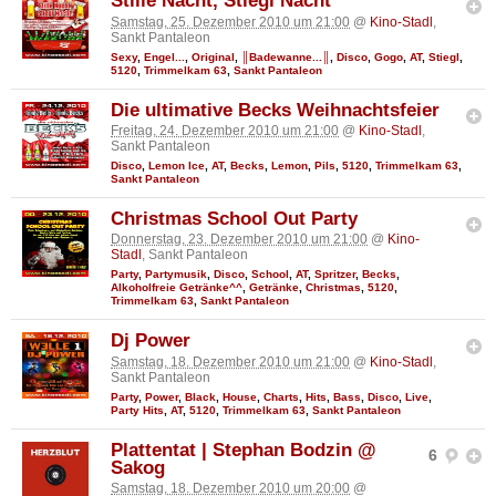
Stille Nacht, Stiegl Nacht
Samstag, 25. Dezember 2010 um 21:00
@
Kino-Stadl
,
Sankt Pantaleon
Sexy
,
Engel...
,
Original
,
║Badewanne...║
,
Disco
,
Gogo
,
AT
,
Stiegl
,
5120
,
Trimmelkam 63
,
Sankt Pantaleon
Die ultimative Becks Weihnachtsfeier
Freitag, 24. Dezember 2010 um 21:00
@
Kino-Stadl
,
Sankt Pantaleon
Disco
,
Lemon Ice
,
AT
,
Becks
,
Lemon
,
Pils
,
5120
,
Trimmelkam 63
,
Sankt Pantaleon
Christmas School Out Party
Donnerstag, 23. Dezember 2010 um 21:00
@
Kino-
Stadl
, Sankt Pantaleon
Party
,
Partymusik
,
Disco
,
School
,
AT
,
Spritzer
,
Becks
,
Alkoholfreie Getränke^^
,
Getränke
,
Christmas
,
5120
,
Trimmelkam 63
,
Sankt Pantaleon
Dj Power
Samstag, 18. Dezember 2010 um 21:00
@
Kino-Stadl
,
Sankt Pantaleon
Party
,
Power
,
Black
,
House
,
Charts
,
Hits
,
Bass
,
Disco
,
Live
,
Party Hits
,
AT
,
5120
,
Trimmelkam 63
,
Sankt Pantaleon
Plattentat | Stephan Bodzin @
6
Sakog
Samstag, 18. Dezember 2010 um 20:00
@