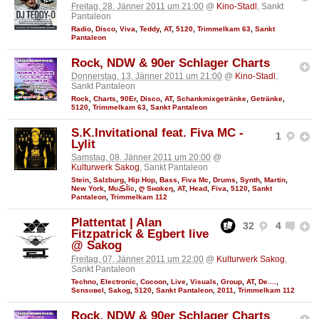
Freitag, 28. Jänner 2011 um 21:00
@
Kino-Stadl
, Sankt
Pantaleon
Radio
,
Disco
,
Viva
,
Teddy
,
AT
,
5120
,
Trimmelkam 63
,
Sankt
Pantaleon
Rock, NDW & 90er Schlager Charts
Donnerstag, 13. Jänner 2011 um 21:00
@
Kino-Stadl
,
Sankt Pantaleon
Rock
,
Charts
,
90Er
,
Disco
,
AT
,
Schankmixgetränke
,
Getränke
,
5120
,
Trimmelkam 63
,
Sankt Pantaleon
S.K.Invitational feat. Fiva MC -
1
Lylit
Samstag, 08. Jänner 2011 um 20:00
@
Kulturwerk Sakog
, Sankt Pantaleon
Stein
,
Salzburg
,
Hip Hop
,
Bass
,
Fiva Mc
,
Drums
,
Synth
,
Martin
,
New York
,
MυڪĪīc
,
ღ Sнαkєη
,
AT
,
Head
,
Fiva
,
5120
,
Sankt
Pantaleon
,
Trimmelkam 112
Plattentat | Alan
32
4
Fitzpatrick & Egbert live
@ Sakog
Freitag, 07. Jänner 2011 um 22:00
@
Kulturwerk Sakog
,
Sankt Pantaleon
Techno
,
Electronic
,
Cocoon
,
Live
,
Visuals
,
Group
,
AT
,
De....
,
Ѕєnѕιιвєl
,
Sakog
,
5120
,
Sankt Pantaleon
,
2011
,
Trimmelkam 112
Rock, NDW & 90er Schlager Charts