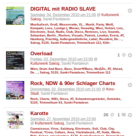
DIGITAL mit RADIO SLAVE
Samstag, 04. Dezember 2010 um 21:00
@
Kulturwerk
Sakog
, Sankt Pantaleon
Musikalisch
,
Groß
,
Wasserratte
,
X)..
,
Musik
,
Party
,
Weiß
,
Kompakt
,
Love
,
Lustige:)
,
Wiener
,
Gewaltig
,
Wien
,
Gehört
,
Linz
,
Electronic
,
Soul
,
Radio
,
Club
,
Disco
,
Remixes
,
Live
,
Sounds
,
Sebastian
,
Berlin
,
Rocken
,
Visuals
,
Patrick
,
London
,
Event
,
AT
,
Hamburg
,
Prächtig
,
Außergewöhnliche
,
Label
,
Resident
,
De....
,
Sakog
,
5120
,
Sankt Pantaleon
,
Trimmelkam 112
,
Köln
Overload
1
Freitag, 03. Dezember 2010 um 22:00
@
Kulturwerk Sakog
, Sankt Pantaleon
Wien
,
Drum And Bass
,
Bass
,
Drum'N'Bass
,
MυڪĪīc
,
AT
,
Ahead
,
De....
,
Sakog
,
5120
,
Sankt Pantaleon
,
Trimmelkam 112
Rock, NDW & 90er Schlager Charts
Donnerstag, 02. Dezember 2010 um 21:00
@
Kino-
Stadl
, Sankt Pantaleon
Rock
,
Charts
,
90Er
,
Disco
,
AT
,
Schankmixgetränke
,
Getränke
,
5120
,
Trimmelkam 63
,
Sankt Pantaleon
Karotte
26
1
Samstag, 27. November 2010 um 22:00
@
Kulturwerk Sakog
, Sankt Pantaleon
Connaisseur
,
Virus
,
Salzburg
,
Electronic
,
Soil
,
Club
,
City
,
Festival
,
*Crew
,
Culture
,
Area
,
Vöcklabruck
,
AT
,
Soda
,
Warm
,
Ride
,
Sakog
,
grieskirchen
,
5120
,
Sankt Pantaleon
,
Trimmelkam