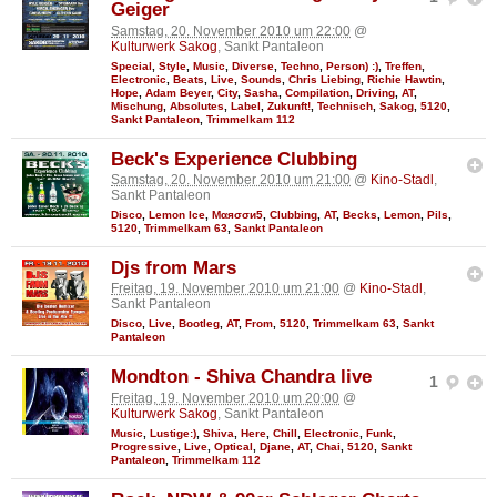
Geiger
Samstag, 20. November 2010 um 22:00
@
Kulturwerk Sakog
, Sankt Pantaleon
Special
,
Style
,
Music
,
Diverse
,
Techno
,
Person) :)
,
Treffen
,
Electronic
,
Beats
,
Live
,
Sounds
,
Chris Liebing
,
Richie Hawtin
,
Hope
,
Adam Beyer
,
City
,
Sasha
,
Compilation
,
Driving
,
AT
,
Mischung
,
Absolutes
,
Label
,
Zukunft!
,
Technisch
,
Sakog
,
5120
,
Sankt Pantaleon
,
Trimmelkam 112
Beck's Experience Clubbing
Samstag, 20. November 2010 um 21:00
@
Kino-Stadl
,
Sankt Pantaleon
Disco
,
Lemon Ice
,
Мαяσσи5
,
Clubbing
,
AT
,
Becks
,
Lemon
,
Pils
,
5120
,
Trimmelkam 63
,
Sankt Pantaleon
Djs from Mars
Freitag, 19. November 2010 um 21:00
@
Kino-Stadl
,
Sankt Pantaleon
Disco
,
Live
,
Bootleg
,
AT
,
From
,
5120
,
Trimmelkam 63
,
Sankt
Pantaleon
Mondton - Shiva Chandra live
1
Freitag, 19. November 2010 um 20:00
@
Kulturwerk Sakog
, Sankt Pantaleon
Music
,
Lustige:)
,
Shiva
,
Here
,
Chill
,
Electronic
,
Funk
,
Progressive
,
Live
,
Optical
,
Djane
,
AT
,
Chai
,
5120
,
Sankt
Pantaleon
,
Trimmelkam 112