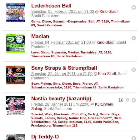
Lederhosen Ball
Samstag, 05. Februar 2011 um 21:00
@
Kino-Stadl
,
Sankt Pantaleon
Gehts
,
Disco
,
Gstanzl
,
>Desperados
,
Ball
,
AT
,
5120
,
Trimmelkam
63
,
Sankt Pantaleon
Manian
Freitag, 04. Februar 2011 um 21:00
@
Kino-Stadl
, Sankt
Pantaleon
Love
,
Disco
,
Superstar
,
Manian
,
Turntables
,
AT
,
5120
,
Trimmelkam 63
,
Sankt Pantaleon
Sexy Straps & Strumpfball
Samstag, 29. Jänner 2011 um 21:00
@
Kino-Stadl
, Sankt
Pantaleon
Sexy
,
Ficken
,
Girls
,
Disco
,
Boys
,
Freien
,
AT
,
Schankmixgetränke
,
5120
,
Trimmelkam 63
,
Sankt Pantaleon
Nastia beauty (kazantip)
16
Freitag, 28. Jänner 2011 um 22:00
@
Kulturwerk
Sakog
, Sankt Pantaleon
Special
,
Wien
,
Electronic
,
Club
,
City
,
Tech ;)
,
Nature
,
Boys
,
Visuals
,
Ladies
,
Beauty
,
Nature One
,
Grieskirchen^^
,
Ried
,
Vöcklabruck
,
AT
,
Sakog
,
braunau
,
5120
,
Sankt Pantaleon
,
Frankenburg
,
Trimmelkam 112
Dj Teddy-O