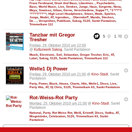
Franz Ferdinand
,
Drum And Bass
,
Libertines..
,
Psychedelic
,
Bass
,
World Music
,
Live
,
Strokes
,
Junge
,
Haus
,
Sorgente
,
Nena
,
Maya
,
Sowieso
,
Urban
,
Gerne
,
Verschiedene
,
Suppe??
,
^1^!°!^!!
°!°!°!°!!°!°!°^!
,
High Level Headphones
,
Sitzen
,
Mode
,
Spielen
,
Jungs
,
Model
,
AT
,
Irgendwo,
,
..Oberndorf*
,
Mando
,
Stecken
,
De....
,
Versprühen
,
Publikum
,
Sakog
,
5120
,
Sankt Pantaleon
,
Trimmelkam 112
Tanzbar mit Gregor
5
1
Tresher
Freitag, 29. Oktober 2010 um 22:00
@
Kulturwerk Sakog
, Sankt Pantaleon
Musik
,
Electronic
,
Soil
,
Sebastian
,
Gregor Tresher
,
Eric
,
AT
,
Label
,
Sakog
,
5120
,
Sankt Pantaleon
,
Trimmelkam 112
Welle1 Dj Power
Freitag, 29. Oktober 2010 um 21:00
@
Kino-Stadl
, Sankt
Pantaleon
Party
,
Power
,
Black
,
House
,
Charts
,
Hits
,
Welle1
,
Disco
,
Live
,
Party Hits
,
AT
,
Dj Chris
,
5120
,
Trimmelkam 63
,
Sankt Pantaleon
Rot-Weiss-Rot Party
Montag, 25. Oktober 2010 um 21:00
@
Kino-Stadl
, Sankt
Pantaleon
National
,
Party
,
Rot Weiss Rot
,
Weiß
,
Eristoff
,
Disco
,
Vodka
,
AT
,
Mixgetränke
,
Celebration
,
5120
,
Trimmelkam 63
,
Sankt
Pantaleon
Mehr zeigen