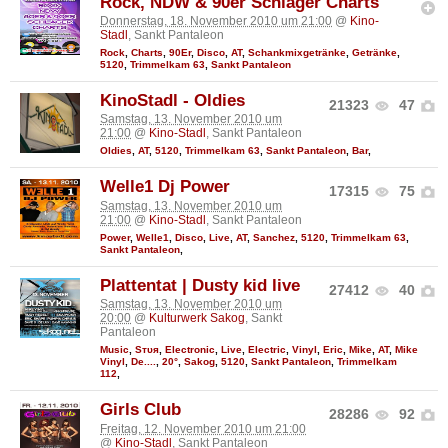
Rock, NDW & 90er Schlager Charts
Donnerstag, 18. November 2010 um 21:00
@
Kino-
Stadl
, Sankt Pantaleon
Rock
,
Charts
,
90Er
,
Disco
,
AT
,
Schankmixgetränke
,
Getränke
,
5120
,
Trimmelkam 63
,
Sankt Pantaleon
KinoStadl - Oldies
21323
47
Samstag, 13. November 2010 um
21:00
@
Kino-Stadl
, Sankt Pantaleon
Oldies
,
AT
,
5120
,
Trimmelkam 63
,
Sankt Pantaleon
,
Bar
,
Welle1 Dj Power
17315
75
Samstag, 13. November 2010 um
21:00
@
Kino-Stadl
, Sankt Pantaleon
Power
,
Welle1
,
Disco
,
Live
,
AT
,
Sanchez
,
5120
,
Trimmelkam 63
,
Sankt Pantaleon
,
Plattentat | Dusty kid live
27412
40
Samstag, 13. November 2010 um
20:00
@
Kulturwerk Sakog
, Sankt
Pantaleon
Music
,
Sтυя
,
Electronic
,
Live
,
Electric
,
Vinyl
,
Eric
,
Mike
,
AT
,
Mike
Vinyl
,
De....
,
20°
,
Sakog
,
5120
,
Sankt Pantaleon
,
Trimmelkam
112
,
Girls Club
28286
92
Freitag, 12. November 2010 um 21:00
@
Kino-Stadl
, Sankt Pantaleon