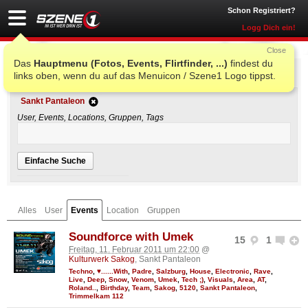
Schon Registriert?
Logg Dich ein!
Close
Das
Hauptmenu (Fotos, Events, Flirtfinder, ...)
findest du
Einfache Suche
links oben, wenn du auf das Menuicon / Szene1 Logo tippst.
Sankt Pantaleon
User, Events, Locations, Gruppen, Tags
Einfache Suche
Alles
User
Events
Location
Gruppen
Soundforce with Umek
15
1
Freitag, 11. Februar 2011 um 22:00
@
Kulturwerk Sakog
, Sankt Pantaleon
Techno
,
♥......With
,
Padre
,
Salzburg
,
House
,
Electronic
,
Rave
,
Live
,
Deep
,
Snow
,
Venom
,
Umek
,
Tech ;)
,
Visuals
,
Area
,
AT
,
Roland..
,
Birthday
,
Team
,
Sakog
,
5120
,
Sankt Pantaleon
,
Trimmelkam 112