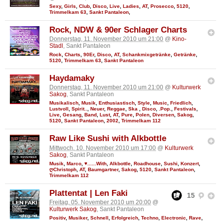
Sexy
,
Girls
,
Club
,
Disco
,
Live
,
Ladies
,
AT
,
Prosecco
,
5120
,
Trimmelkam 63
,
Sankt Pantaleon
,
Rock, NDW & 90er Schlager Charts
Donnerstag, 11. November 2010 um 21:00
@
Kino-
Stadl
, Sankt Pantaleon
Rock
,
Charts
,
90Er
,
Disco
,
AT
,
Schankmixgetränke
,
Getränke
,
5120
,
Trimmelkam 63
,
Sankt Pantaleon
Haydamaky
Donnerstag, 11. November 2010 um 21:00
@
Kulturwerk
Sakog
, Sankt Pantaleon
Musikalisch
,
Musik
,
Enthusiastisch
,
Style
,
Music
,
Friedlich
,
Lustvoll
,
Spirit..
,
Neuer
,
Reggae
,
Ska
,
Disco
,
.Pop.
,
Festivals
,
Live
,
Gesang
,
Band
,
Lust
,
AT
,
Pure
,
Polen
,
Diversen
,
Sakog
,
5120
,
Sankt Pantaleon
,
2002
,
Trimmelkam 112
Raw Like Sushi with Alkbottle
Mittwoch, 10. November 2010 um 17:00
@
Kulturwerk
Sakog
, Sankt Pantaleon
Musik
,
Marco
,
♥......With
,
Alkbottle
,
Roadhouse
,
Sushi
,
Konzert
,
ღChristoph
,
AT
,
Baumgartner
,
Sakog
,
5120
,
Sankt Pantaleon
,
Trimmelkam 112
Plattentat | Len Faki
15
Freitag, 05. November 2010 um 20:00
@
Kulturwerk Sakog
, Sankt Pantaleon
Positiv
,
Musiker
,
Schnell
,
Erfolgreich
,
Techno
,
Electronic
,
Rave
,