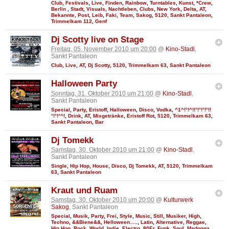
Club
,
Festivals
,
Live
,
Finden
,
Rainbow
,
Turntables
,
Kunst
,
*Crew
,
Berlin
,
Stadt
,
Visuals
,
Nachtleben
,
Clubs
,
New York
,
Delta
,
AT
,
Bekannte
,
Post
,
Leib
,
Faki
,
Team
,
Sakog
,
5120
,
Sankt Pantaleon
,
Trimmelkam 112
,
Genf
Dj Scotty live on Stage
Freitag, 05. November 2010 um 20:00
@
Kino-Stadl
,
Sankt Pantaleon
Club
,
Live
,
AT
,
Dj Scotty
,
5120
,
Trimmelkam 63
,
Sankt Pantaleon
Halloween Party
Sonntag, 31. Oktober 2010 um 21:00
@
Kino-Stadl
,
Sankt Pantaleon
Special
,
Party
,
Eristoff
,
Halloween
,
Disco
,
Vodka
,
^1^!°!^!!°!°!°!°!!
°!°!°^!
,
Drink
,
AT
,
Mixgetränke
,
Eristoff Rot
,
5120
,
Trimmelkam 63
,
Sankt Pantaleon
,
Bar
Dj Tomekk
Samstag, 30. Oktober 2010 um 21:00
@
Kino-Stadl
,
Sankt Pantaleon
Single
,
Hip Hop
,
House
,
Disco
,
Dj Tomekk
,
AT
,
5120
,
Trimmelkam
63
,
Sankt Pantaleon
Kraut und Ruam
Samstag, 30. Oktober 2010 um 20:00
@
Kulturwerk
Sakog
, Sankt Pantaleon
Special
,
Musik
,
Party
,
Frei
,
Style
,
Music
,
Still
,
Musiker
,
High
,
Techno
,
&&Biene&&
,
Helloween.....
,
Latin
,
Alternative
,
Reggae
,
Hip Hop
,
Rock
,
World
,
Indie
,
Electro
,
80Er
,
Funk
,
Soul
,
Madonna
,