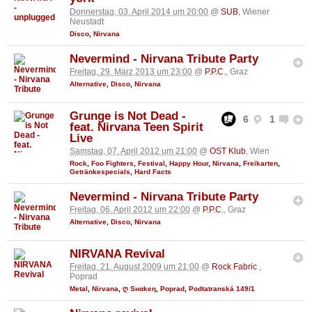
Donnerstag, 03. April 2014 um 20:00
@
SUB
, Wiener
Neustadt
Disco
,
Nirvana
Nevermind - Nirvana Tribute Party
Freitag, 29. März 2013 um 23:00
@
P.P.C.
, Graz
Alternative
,
Disco
,
Nirvana
Grunge is Not Dead -
6
1
feat. Nirvana Teen Spirit
Live
Samstag, 07. April 2012 um 21:00
@
OST Klub
, Wien
Rock
,
Foo Fighters
,
Festival
,
Happy Hour
,
Nirvana
,
Freikarten
,
Getränkespecials
,
Hard Facts
Nevermind - Nirvana Tribute Party
Freitag, 06. April 2012 um 22:00
@
P.P.C.
, Graz
Alternative
,
Disco
,
Nirvana
NIRVANA Revival
Freitag, 21. August 2009 um 21:00
@
Rock Fabric
,
Poprad
Metal
,
Nirvana
,
ღ Sнαkєη
,
Poprad
,
Podtatranská 149/1