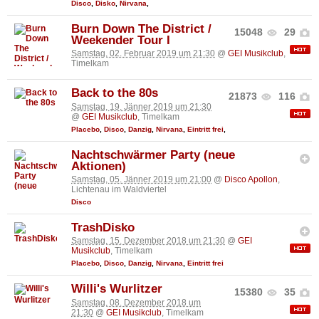
Disco
,
Disko
,
Nirvana
,
Burn Down The District /
15048
29
Weekender Tour I
Samstag, 02. Februar 2019 um 21:30
@
GEI Musikclub
,
Timelkam
Back to the 80s
21873
116
Samstag, 19. Jänner 2019 um 21:30
@
GEI Musikclub
, Timelkam
Placebo
,
Disco
,
Danzig
,
Nirvana
,
Eintritt frei
,
Nachtschwärmer Party (neue
Aktionen)
Samstag, 05. Jänner 2019 um 21:00
@
Disco Apollon
,
Lichtenau im Waldviertel
Disco
TrashDisko
Samstag, 15. Dezember 2018 um 21:30
@
GEI
Musikclub
, Timelkam
Placebo
,
Disco
,
Danzig
,
Nirvana
,
Eintritt frei
Willi's Wurlitzer
15380
35
Samstag, 08. Dezember 2018 um
21:30
@
GEI Musikclub
, Timelkam