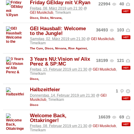
Friday GEIday mit V.Ryan
22994
40
Freitag, 08. März 2019 um 21:30
@
GEI Musikclub
, Timelkam
Disco
,
Disko
,
Nirvana
,
GEI Hausball: Welcome
36493
103
to the Jungle!
Samstag, 02. März 2019 um 21:30
@
GEI Musikclub
,
Timelkam
The Cure
,
Disco
,
Nirvana
,
Rise Against
,
3 Years NU:Vision w/ Alix
18199
121
Perez & SP:MC
Freitag, 15. Februar 2019 um 21:30
@
GEI Musikclub
,
Timelkam
Disco
,
Halbzeitfeier
1
Donnerstag, 14. Februar 2019 um 21:30
@
GEI
Musikclub
, Timelkam
Disco
Welcome Back,
16639
69
Ottakringer!
Freitag, 08. Februar 2019 um 21:30
@
GEI Musikclub
,
Timelkam