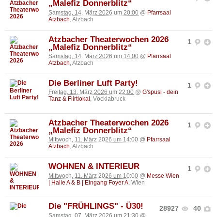
„Malefiz Donnerblitz“
Samstag, 14. März 2026 um 20:00
@
Pfarrsaal
Atzbach
, Atzbach
Atzbacher Theaterwochen 2026
1
„Malefiz Donnerblitz“
Samstag, 14. März 2026 um 14:00
@
Pfarrsaal
Atzbach
, Atzbach
Die Berliner Luft Party!
1
Freitag, 13. März 2026 um 22:00
@
G'spusi - dein
Tanz & Flirtlokal
, Vöcklabruck
Atzbacher Theaterwochen 2026
1
„Malefiz Donnerblitz“
Mittwoch, 11. März 2026 um 14:00
@
Pfarrsaal
Atzbach
, Atzbach
WOHNEN & INTERIEUR
1
Mittwoch, 11. März 2026 um 10:00
@
Messe Wien
| Halle A & B | Eingang Foyer A
, Wien
Die "FRÜHLINGS" - Ü30!
28927
40
Samstag, 07. März 2026 um 21:30
@