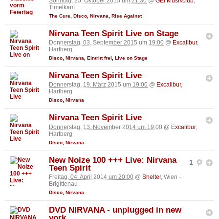
Sonntag, 25. Oktober 2015 um 21:30
@
GEI Musikclub
,
Timelkam
The Cure
,
Disco
,
Nirvana
,
Rise Against
Nirvana Teen Spirit Live on Stage
Donnerstag, 03. September 2015 um 19:00
@
Excalibur
,
Hartberg
Disco
,
Nirvana
,
Eintritt frei
,
Live on Stage
Nirvana Teen Spirit Live
Donnerstag, 19. März 2015 um 19:00
@
Excalibur
,
Hartberg
Disco
,
Nirvana
Nirvana Teen Spirit Live
Donnerstag, 13. November 2014 um 19:00
@
Excalibur
,
Hartberg
Disco
,
Nirvana
New Noize 100 +++ Live: Nirvana
1
Teen Spirit
Freitag, 04. April 2014 um 20:00
@
Shelter
, Wien -
Brigittenau
Disco
,
Nirvana
DVD NIRVANA - unplugged in new
york