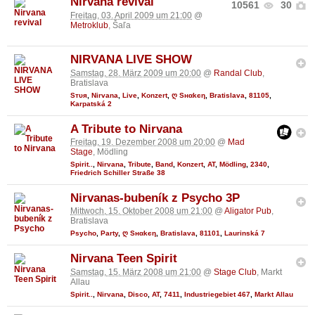
Nirvana revival
10561
30
Freitag, 03. April 2009 um 21:00
@
Metroklub
, Šaľa
NIRVANA LIVE SHOW
Samstag, 28. März 2009 um 20:00
@
Randal Club
,
Bratislava
Sтυя
,
Nirvana
,
Live
,
Konzert
,
ღ Sнαkєη
,
Bratislava
,
81105
,
Karpatská 2
A Tribute to Nirvana
Freitag, 19. Dezember 2008 um 20:00
@
Mad
Stage
, Mödling
Spirit..
,
Nirvana
,
Tribute
,
Band
,
Konzert
,
AT
,
Mödling
,
2340
,
Friedrich Schiller Straße 38
Nirvanas-bubeník z Psycho 3P
Mittwoch, 15. Oktober 2008 um 21:00
@
Aligator Pub
,
Bratislava
Psycho
,
Party
,
ღ Sнαkєη
,
Bratislava
,
81101
,
Laurinská 7
Nirvana Teen Spirit
Samstag, 15. März 2008 um 21:00
@
Stage Club
, Markt
Allau
Spirit..
,
Nirvana
,
Disco
,
AT
,
7411
,
Industriegebiet 467
,
Markt Allau