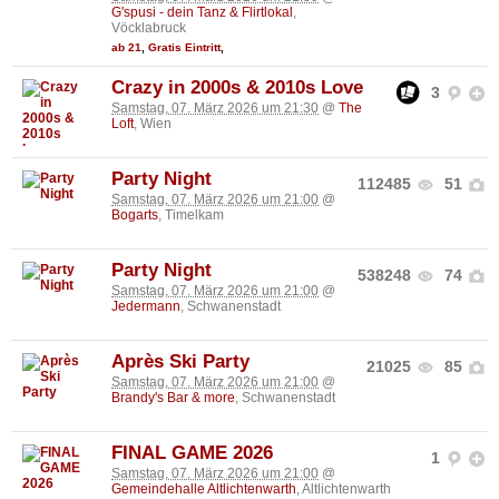
G'spusi - dein Tanz & Flirtlokal
,
Vöcklabruck
ab 21
,
Gratis Eintritt
,
Crazy in 2000s & 2010s Love
3
Samstag, 07. März 2026 um 21:30
@
The
Loft
, Wien
Party Night
112485
51
Samstag, 07. März 2026 um 21:00
@
Bogarts
, Timelkam
Party Night
538248
74
Samstag, 07. März 2026 um 21:00
@
Jedermann
, Schwanenstadt
Après Ski Party
21025
85
Samstag, 07. März 2026 um 21:00
@
Brandy's Bar & more
, Schwanenstadt
FINAL GAME 2026
1
Samstag, 07. März 2026 um 21:00
@
Gemeindehalle Altlichtenwarth
, Altlichtenwarth