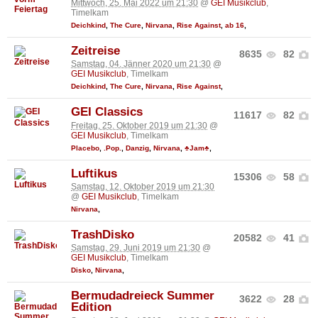
Mittwoch, 25. Mai 2022 um 21:30
@
GEI Musikclub
,
Timelkam
Deichkind
,
The Cure
,
Nirvana
,
Rise Against
,
ab 16
,
Zeitreise
8635
82
Samstag, 04. Jänner 2020 um 21:30
@
GEI Musikclub
, Timelkam
Deichkind
,
The Cure
,
Nirvana
,
Rise Against
,
GEI Classics
11617
82
Freitag, 25. Oktober 2019 um 21:30
@
GEI Musikclub
, Timelkam
Placebo
,
.Pop.
,
Danzig
,
Nirvana
,
♣Jam♣
,
Luftikus
15306
58
Samstag, 12. Oktober 2019 um 21:30
@
GEI Musikclub
, Timelkam
Nirvana
,
TrashDisko
20582
41
Samstag, 29. Juni 2019 um 21:30
@
GEI Musikclub
, Timelkam
Disko
,
Nirvana
,
Bermudadreieck Summer
3622
28
Edition