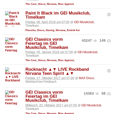
The Cure
,
Disco
,
Nirvana
,
Rise Against
Paint It Black im GEI Musikclub,
Timelkam
Freitag, 06. April 2018 um 07:00
@
GEI Musikclub
,
Timelkam
Placebo
,
Disco
,
Danzig
,
Nirvana
,
Eintritt frei
GEI Classics vorm
43247
149
Feiertag im GEI
Musikclub, Timelkam
Freitag, 05. Jänner 2018 um 07:00
@
GEI Musikclub
,
Timelkam
The Cure
,
Disco
,
Nirvana
,
Rise Against
,
Rocknacht ▲▼ LIVE Rockband
Nirvana Teen Spirit ▲▼
Freitag, 27. Oktober 2017 um 07:00
@
MAX Disco
,
Mühldorf bei Feldbach
GEI Classics vorm
14363
58
Feiertag im GEI
Musikclub, Timelkam
Mittwoch, 25. Oktober 2017 um 07:00
@
GEI Musikclub
,
Timelkam
The Cure
,
Disco
,
Nirvana
,
Rise Against
,