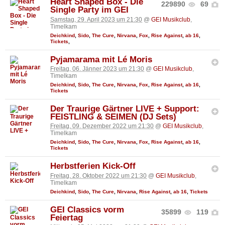
Heart Shaped Box - Die
229890
69
Single Party im GEI
Samstag, 29. April 2023 um 21:30
@
GEI Musikclub
,
Timelkam
Deichkind
,
Sido
,
The Cure
,
Nirvana
,
Fox
,
Rise Against
,
ab 16
,
Tickets
,
Pyjamarama mit Lé Moris
Freitag, 06. Jänner 2023 um 21:30
@
GEI Musikclub
,
Timelkam
Deichkind
,
Sido
,
The Cure
,
Nirvana
,
Fox
,
Rise Against
,
ab 16
,
Tickets
Der Traurige Gärtner LIVE + Support:
FEISTLING & SEIMEN (DJ Sets)
Freitag, 09. Dezember 2022 um 21:30
@
GEI Musikclub
,
Timelkam
Deichkind
,
Sido
,
The Cure
,
Nirvana
,
Fox
,
Rise Against
,
ab 16
,
Tickets
Herbstferien Kick-Off
Freitag, 28. Oktober 2022 um 21:30
@
GEI Musikclub
,
Timelkam
Deichkind
,
Sido
,
The Cure
,
Nirvana
,
Rise Against
,
ab 16
,
Tickets
GEI Classics vorm
35899
119
Feiertag