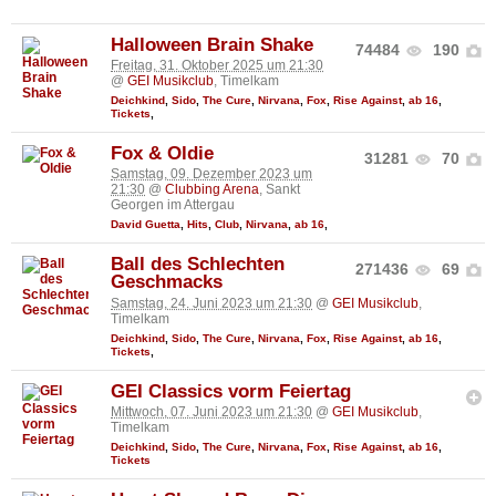
Halloween Brain Shake
74484
190
Freitag, 31. Oktober 2025 um 21:30
@
GEI Musikclub
, Timelkam
Deichkind
,
Sido
,
The Cure
,
Nirvana
,
Fox
,
Rise Against
,
ab 16
,
Tickets
,
Fox & Oldie
31281
70
Samstag, 09. Dezember 2023 um
21:30
@
Clubbing Arena
, Sankt
Georgen im Attergau
David Guetta
,
Hits
,
Club
,
Nirvana
,
ab 16
,
Ball des Schlechten
271436
69
Geschmacks
Samstag, 24. Juni 2023 um 21:30
@
GEI Musikclub
,
Timelkam
Deichkind
,
Sido
,
The Cure
,
Nirvana
,
Fox
,
Rise Against
,
ab 16
,
Tickets
,
GEI Classics vorm Feiertag
Mittwoch, 07. Juni 2023 um 21:30
@
GEI Musikclub
,
Timelkam
Deichkind
,
Sido
,
The Cure
,
Nirvana
,
Fox
,
Rise Against
,
ab 16
,
Tickets