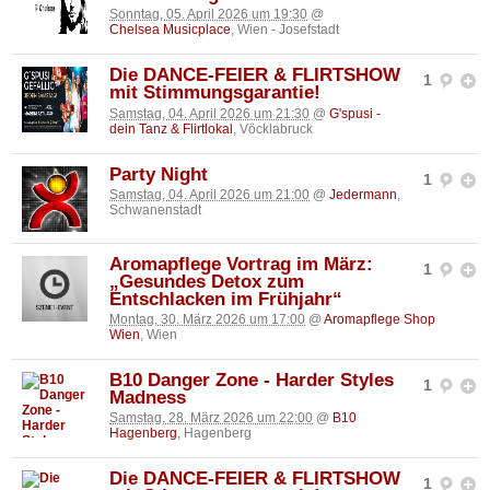
Sonntag, 05. April 2026 um 19:30
@
Chelsea Musicplace
, Wien - Josefstadt
Die DANCE-FEIER & FLIRTSHOW
1
mit Stimmungsgarantie!
Samstag, 04. April 2026 um 21:30
@
G'spusi -
dein Tanz & Flirtlokal
, Vöcklabruck
Party Night
1
Samstag, 04. April 2026 um 21:00
@
Jedermann
,
Schwanenstadt
Aromapflege Vortrag im März:
1
„Gesundes Detox zum
Entschlacken im Frühjahr“
Montag, 30. März 2026 um 17:00
@
Aromapflege Shop
Wien
, Wien
B10 Danger Zone - Harder Styles
1
Madness
Samstag, 28. März 2026 um 22:00
@
B10
Hagenberg
, Hagenberg
Die DANCE-FEIER & FLIRTSHOW
1