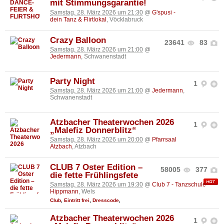
mit Stimmungsgarantie!
Samstag, 28. März 2026 um 21:30
@
G'spusi -
dein Tanz & Flirtlokal
, Vöcklabruck
Crazy Balloon
23641
83
Samstag, 28. März 2026 um 21:00
@
Jedermann
, Schwanenstadt
Party Night
1
Samstag, 28. März 2026 um 21:00
@
Jedermann
,
Schwanenstadt
Atzbacher Theaterwochen 2026
1
„Malefiz Donnerblitz“
Samstag, 28. März 2026 um 20:00
@
Pfarrsaal
Atzbach
, Atzbach
CLUB 7 Oster Edition –
58005
377
die fette Frühlingsfete
Samstag, 28. März 2026 um 19:30
@
Club 7 - Tanzschule
Hippmann
, Wels
Club
,
Eintritt frei
,
Dresscode
,
Atzbacher Theaterwochen 2026
1