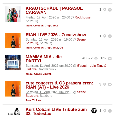
KRAUTSCHÄDL | PARASOL
1
CARAVAN
Freitag, 17. April 2026 um 20:00
@
Rockhouse
,
Salzburg
Indie
,
Comedy
,
.Pop.
,
Tour
RIAN LIVE 2026 - Zusatzshow
1
Sonntag, 12. April 2026 um 19:00
@
Szene
Salzburg
, Salzburg
Indie
,
Comedy
,
.Pop.
,
Tour
,
Ö3
MAMMA MIA - die
49622
152
PARTY!
Samstag, 11. April 2026 um 20:00
@
G'spusi - dein Tanz &
Flirtlokal
, Vöcklabruck
ab 21
,
Gratis Eintritt
,
cute concerts & Ö3 präsentieren:
3
RIAN (AT) - Live 2026
Samstag, 11. April 2026 um 19:00
@
Szene
Salzburg
, Salzburg
Tour
,
Tickets
Kurt Cobain LIVE Tribute zum
1
32. Todestag