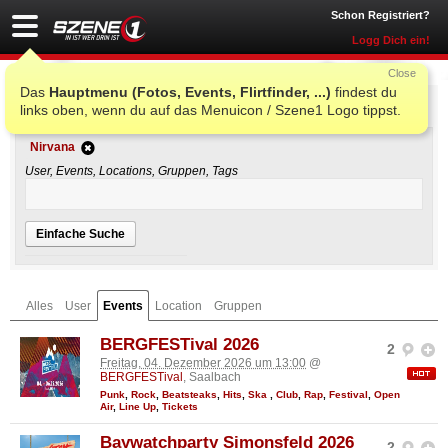
Schon Registriert?
Logg Dich ein!
Close
Das
Hauptmenu (Fotos, Events, Flirtfinder, ...)
findest du
Einfache Suche
links oben, wenn du auf das Menuicon / Szene1 Logo tippst.
Nirvana
User, Events, Locations, Gruppen, Tags
Einfache Suche
Alles
User
Events
Location
Gruppen
BERGFESTival 2026
2
Freitag, 04. Dezember 2026 um 13:00
@
BERGFESTival
, Saalbach
Punk
,
Rock
,
Beatsteaks
,
Hits
,
Ska
,
Club
,
Rap
,
Festival
,
Open
Air
,
Line Up
,
Tickets
Baywatchparty Simonsfeld 2026
2