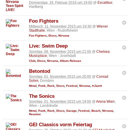
Donnerstag, 18. Februar 2016 um 19:00
@
Excalibur
,
Hartberg
Foo Fighters
Mittwoch, 11. November 2015 um 19:30
@
Wiener
Stadthalle
, Wien - Rudolfsheim
Foo Fighters
,
Disco
,
Nirvana
Live: Swim Deep
Sonntag, 08. November 2015 um 21:00
@
Chelsea
Musicplace
, Wien - Josefstadt
Club
,
Disco
,
Nirvana
,
Album Release
Betontod
Sonntag, 01. November 2015 um 20:00
@
Conrad
Sohm
, Dornbirn
Metal
,
Punk
,
Rock
,
Disco
,
Festival
,
Nirvana
,
♣Jam♣
The Sonics
Sonntag, 01. November 2015 um 19:00
@
Arena Wien
,
Wien - Landstraße
Metal
,
Punk
,
Rock
,
Disco
,
Garage
,
Festival
,
Beach
,
Nirvana
,
Reunion
GEI Classics vorm Feiertag