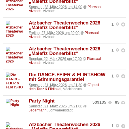
„Malefiz Donnerblitz“
Samstag, 28. März 2026 um 14:00
@
Pfarrsaal
Atzbach
, Atzbach
Atzbacher Theaterwochen 2026
1
„Malefiz Donnerblitz“
Freitag, 27. März 2026 um 20:00
@
Pfarrsaal
Atzbach
, Atzbach
Atzbacher Theaterwochen 2026
1
„Malefiz Donnerblitz“
Sonntag, 22. März 2026 um 17:00
@
Pfarrsaal
Atzbach
, Atzbach
Die DANCE-FEIER & FLIRTSHOW
1
mit Stimmungsgarantie!
Samstag, 21. März 2026 um 21:30
@
G'spusi -
dein Tanz & Flirtlokal
, Vöcklabruck
Party Night
539135
69
Samstag, 21. März 2026 um 21:00
@
Jedermann
, Schwanenstadt
Atzbacher Theaterwochen 2026
1