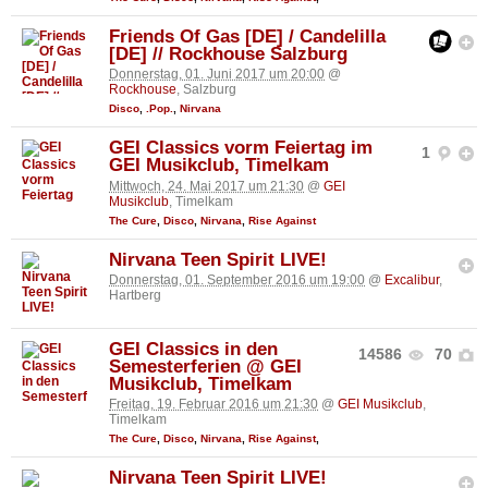
Friends Of Gas [DE] / Candelilla
[DE] // Rockhouse Salzburg
Donnerstag, 01. Juni 2017 um 20:00
@
Rockhouse
, Salzburg
Disco
,
.Pop.
,
Nirvana
GEI Classics vorm Feiertag im
1
GEI Musikclub, Timelkam
Mittwoch, 24. Mai 2017 um 21:30
@
GEI
Musikclub
, Timelkam
The Cure
,
Disco
,
Nirvana
,
Rise Against
Nirvana Teen Spirit LIVE!
Donnerstag, 01. September 2016 um 19:00
@
Excalibur
,
Hartberg
GEI Classics in den
14586
70
Semesterferien @ GEI
Musikclub, Timelkam
Freitag, 19. Februar 2016 um 21:30
@
GEI Musikclub
,
Timelkam
The Cure
,
Disco
,
Nirvana
,
Rise Against
,
Nirvana Teen Spirit LIVE!