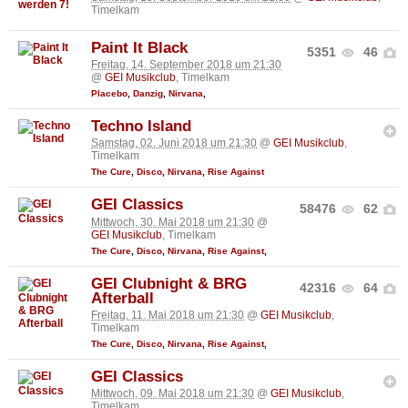
Timelkam
Paint It Black
5351
46
Freitag, 14. September 2018 um 21:30
@
GEI Musikclub
, Timelkam
Placebo
,
Danzig
,
Nirvana
,
Techno Island
Samstag, 02. Juni 2018 um 21:30
@
GEI Musikclub
,
Timelkam
The Cure
,
Disco
,
Nirvana
,
Rise Against
GEI Classics
58476
62
Mittwoch, 30. Mai 2018 um 21:30
@
GEI Musikclub
, Timelkam
The Cure
,
Disco
,
Nirvana
,
Rise Against
,
GEI Clubnight & BRG
42316
64
Afterball
Freitag, 11. Mai 2018 um 21:30
@
GEI Musikclub
,
Timelkam
The Cure
,
Disco
,
Nirvana
,
Rise Against
,
GEI Classics
Mittwoch, 09. Mai 2018 um 21:30
@
GEI Musikclub
,
Timelkam