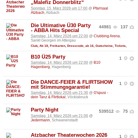
„Malefiz Donnerblitz“
Sonntag, 15. März 2026 um 17:00
@
Pfarrsaal
Atzbach
, Atzbach
Die Ultimative Ü30 Party
44981
137
- ABBA Hits Special
Samstag, 14. März 2026 um 22:00
@
Clubbing Arena
,
Sankt Georgen im Attergau
Club
,
Ab 18
,
Freikarten
,
Dresscode
,
ab 16
,
Gutscheine
,
Tickets
,
B10 Ü25 Party
1
Samstag, 14. März 2026 um 22:00
@
B10
Hagenberg
, Hagenberg
Die DANCE-FEIER & FLIRTSHOW
1
mit Stimmungsgarantie!
Samstag, 14. März 2026 um 21:30
@
G'spusi -
dein Tanz & Flirtlokal
, Vöcklabruck
Party Night
539512
75
Samstag, 14. März 2026 um 21:00
@
Jedermann
, Schwanenstadt
Atzbacher Theaterwochen 2026
1