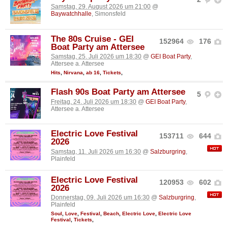
Samstag, 29. August 2026 um 21:00
@
Baywatchhalle
, Simonsfeld
The 80s Cruise - GEI
152964
176
Boat Party am Attersee
Samstag, 25. Juli 2026 um 18:30
@
GEI Boat Party
,
Attersee a. Attersee
Hits
,
Nirvana
,
ab 16
,
Tickets
,
Flash 90s Boat Party am Attersee
5
Freitag, 24. Juli 2026 um 18:30
@
GEI Boat Party
,
Attersee a. Attersee
Electric Love Festival
153711
644
2026
Samstag, 11. Juli 2026 um 16:30
@
Salzburgring
,
Plainfeld
Electric Love Festival
120953
602
2026
Donnerstag, 09. Juli 2026 um 16:30
@
Salzburgring
,
Plainfeld
Soul
,
Love
,
Festival
,
Beach
,
Electric Love
,
Electric Love
Festival
,
Tickets
,