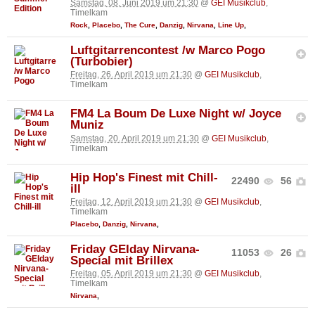
Samstag, 08. Juni 2019 um 21:30
@
GEI Musikclub
,
Timelkam
Rock
,
Placebo
,
The Cure
,
Danzig
,
Nirvana
,
Line Up
,
Luftgitarrencontest /w Marco Pogo
(Turbobier)
Freitag, 26. April 2019 um 21:30
@
GEI Musikclub
,
Timelkam
FM4 La Boum De Luxe Night w/ Joyce
Muniz
Samstag, 20. April 2019 um 21:30
@
GEI Musikclub
,
Timelkam
Hip Hop's Finest mit Chill-
22490
56
ill
Freitag, 12. April 2019 um 21:30
@
GEI Musikclub
,
Timelkam
Placebo
,
Danzig
,
Nirvana
,
Friday GEIday Nirvana-
11053
26
Special mit Brillex
Freitag, 05. April 2019 um 21:30
@
GEI Musikclub
,
Timelkam
Nirvana
,