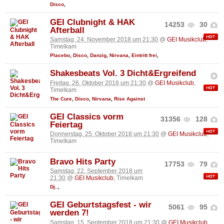
Disco
,
GEI Clubnight & HAK
14253
30
Afterball
Samstag, 24. November 2018 um 21:30
@
GEI Musikclub
,
Timelkam
Placebo
,
Disco
,
Danzig
,
Nirvana
,
Eintritt frei
,
Shakesbeats Vol. 3 Dicht&Ergreifend
Freitag, 26. Oktober 2018 um 21:30
@
GEI Musikclub
,
Timelkam
The Cure
,
Disco
,
Nirvana
,
Rise Against
GEI Classics vorm
31356
128
Feiertag
Donnerstag, 25. Oktober 2018 um 21:30
@
GEI Musikclub
,
Timelkam
Bravo Hits Party
17753
79
Samstag, 22. September 2018 um
21:30
@
GEI Musikclub
, Timelkam
Dj..
,
GEI Geburtstagsfest - wir
5061
95
werden 7!
Samstag, 15. September 2018 um 21:30
@
GEI Musikclub
,