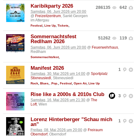
Karibikparty 2026
286135
642
Samstag, 06. Juni 2026 um 20:00
@
Freizeitzentrum
, Sankt Georgen
im Attergau
Festival
,
Line Up
,
Tickets
,
Sommernachtsfest
51262
119
Redlham 2026
Samstag, 06. Juni 2026 um 20:00
@
Feuerwehrhaus
,
Redlham
Sommernachtsfest
,
Manifest 2026
1
Samstag, 30. Mai 2026 um 14:00
@
Sportplatz
Stixneusiedl
, Stixneusiedl
Rock
,
Blues
,
.Pop.
,
Festival
,
Open Air
,
Line Up
Rise like a 2000s & 2010s Club
3
Samstag, 16. Mai 2026 um 21:30
@
The
Loft
, Wien
Lorenz Hinterberger "Schau mich
1
an"
Freitag, 08. Mai 2026 um 20:00
@
Freiraum
Oberndorf
, Oberndorf