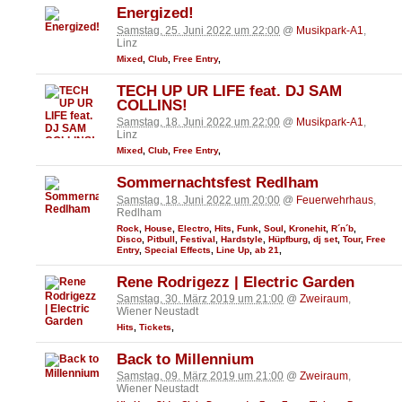
Energized!
Samstag, 25. Juni 2022 um 22:00
@
Musikpark-A1
,
Linz
Mixed
,
Club
,
Free Entry
,
TECH UP UR LIFE feat. DJ SAM
COLLINS!
Samstag, 18. Juni 2022 um 22:00
@
Musikpark-A1
,
Linz
Mixed
,
Club
,
Free Entry
,
Sommernachtsfest Redlham
Samstag, 18. Juni 2022 um 20:00
@
Feuerwehrhaus
,
Redlham
Rock
,
House
,
Electro
,
Hits
,
Funk
,
Soul
,
Kronehit
,
R´n´b
,
Disco
,
Pitbull
,
Festival
,
Hardstyle
,
Hüpfburg
,
dj set
,
Tour
,
Free
Entry
,
Special Effects
,
Line Up
,
ab 21
,
Rene Rodrigezz | Electric Garden
Samstag, 30. März 2019 um 21:00
@
Zweiraum
,
Wiener Neustadt
Hits
,
Tickets
,
Back to Millennium
Samstag, 09. März 2019 um 21:00
@
Zweiraum
,
Wiener Neustadt