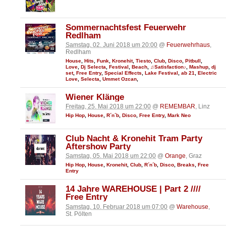
Sommernachtsfest Feuerwehr
Redlham
Samstag, 02. Juni 2018 um 20:00
@
Feuerwehrhaus
,
Redlham
House
,
Hits
,
Funk
,
Kronehit
,
Tiesto
,
Club
,
Disco
,
Pitbull
,
Love
,
Dj Selecta
,
Festival
,
Beach
,
♫Satisfaction♪
,
Mashup
,
dj
set
,
Free Entry
,
Special Effects
,
Lake Festival
,
ab 21
,
Electric
Love
,
Selecta
,
Ummet Ozcan
,
Wiener Klänge
Freitag, 25. Mai 2018 um 22:00
@
REMEMBAR
, Linz
Hip Hop
,
House
,
R´n´b
,
Disco
,
Free Entry
,
Mark Neo
Club Nacht & Kronehit Tram Party
Aftershow Party
Samstag, 05. Mai 2018 um 22:00
@
Orange
, Graz
Hip Hop
,
House
,
Kronehit
,
Club
,
R´n´b
,
Disco
,
Breaks
,
Free
Entry
14 Jahre WAREHOUSE | Part 2 ////
Free Entry
Samstag, 10. Februar 2018 um 07:00
@
Warehouse
,
St. Pölten