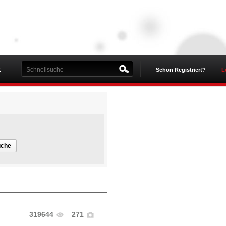
K
Schon Registriert?
L
uche
319644
271