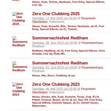
House
,
Funk
,
Techno
,
Hardstyle
,
Free Entry
,
Special Effects
,
Line Up
,
Zero One Clubbing 2025
Samstag, 17. Mai 2025 um 20:00
@
Feuerwehr
Steinfelden
, Pettenbach
House
,
Funk
,
Kronehit
,
Dnb.
,
Techno
,
Hardstyle
,
ab 15
,
Free
Entry
,
Special Effects
,
ab 21
,
Tickets
,
Sommernachtsfest Redlham
Samstag, 08. Juni 2024 um 20:00
@
Feuerwehrhaus
,
Redlham
Redlham
,
Hüpfburg
,
ab 15
,
Free Entry
,
Special Effects
,
Chris
Armada
,
Line Up
,
Rudy MC
,
Sommernachtsfest Redlham
Samstag, 03. Juni 2023 um 20:00
@
Feuerwehrhaus
,
Redlham
House
,
Hits
,
Disco
,
Clubbing
,
dj set
,
Zero One Clubbing 2023
Samstag, 06. Mai 2023 um 20:00
@
Feuerwehr
Steinfelden
, Pettenbach
House
,
Electro
,
Hits
,
Funk
,
Kronehit
,
Tiesto
,
Club
,
R´n´b
,
Pitbull
,
Festival
,
Beach
,
ab 15
,
dj set
,
Tour
,
Ö3
,
Free Entry
,
Special Effects
,
Summer Splash
,
ab 21
,
Ummet Ozcan
,
Maturanten
,