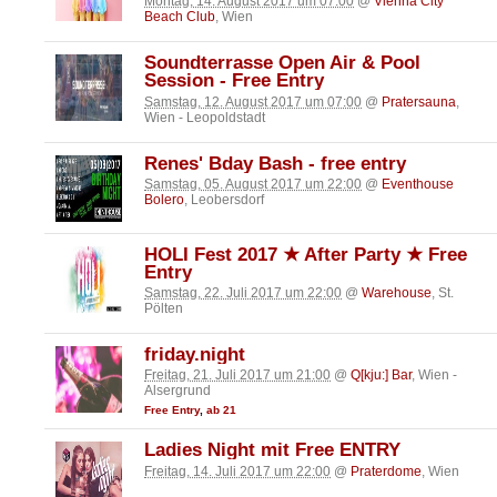
Montag, 14. August 2017 um 07:00
@
Vienna City
Beach Club
, Wien
Soundterrasse Open Air & Pool
Session - Free Entry
Samstag, 12. August 2017 um 07:00
@
Pratersauna
,
Wien - Leopoldstadt
Renes' Bday Bash - free entry
Samstag, 05. August 2017 um 22:00
@
Eventhouse
Bolero
, Leobersdorf
HOLI Fest 2017 ★ After Party ★ Free
Entry
Samstag, 22. Juli 2017 um 22:00
@
Warehouse
, St.
Pölten
friday.night
Freitag, 21. Juli 2017 um 21:00
@
Q[kju:] Bar
, Wien -
Alsergrund
Free Entry
,
ab 21
Ladies Night mit Free ENTRY
Freitag, 14. Juli 2017 um 22:00
@
Praterdome
, Wien