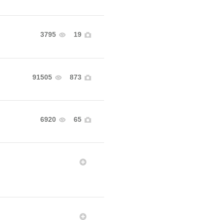
3795
19
91505
873
6920
65