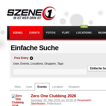
SZENE1
EVENTS
FOTOS
FLIRT
LOCATIONS
MUSI
Einfache Suche
Free Entry
User, Events, Locations, Gruppen, Tags
Einfache S
Alles
User
Events
Location
Gruppen
Zero One Clubbing 2026
Samstag, 02. Mai 2026 um 20:00
@
Feuerwehr
Steinfelden
, Pettenbach