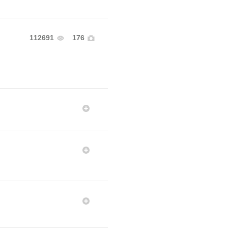
112691
176