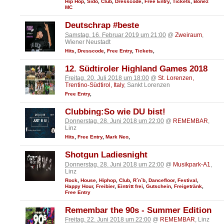
Hip Hop
,
Sido
,
Club
,
Dresscode
,
Free Entry
,
Tickets
,
Bonez
MC
Deutschrap #beste
Samstag, 16. Februar 2019 um 21:00
@
Zweiraum
,
Wiener Neustadt
Hits
,
Dresscode
,
Free Entry
,
Tickets
,
12. Südtiroler Highland Games 2018
Freitag, 20. Juli 2018 um 18:00
@
St. Lorenzen,
Trentino-Südtirol, Italy
, Sankt Lorenzen
Free Entry
,
Clubbing:So wie DU bist!
Donnerstag, 28. Juni 2018 um 22:00
@
REMEMBAR
,
Linz
Hits
,
Free Entry
,
Mark Neo
,
Shotgun Ladiesnight
Donnerstag, 28. Juni 2018 um 22:00
@
Musikpark-A1
,
Linz
Rock
,
House
,
Hiphop
,
Club
,
R´n´b
,
Dancefloor
,
Festival
,
Happy Hour
,
Freibier
,
Eintritt frei
,
Gutschein
,
Freigetränk
,
Free Entry
Remembar the 90s - Summer Edition
Freitag, 22. Juni 2018 um 22:00
@
REMEMBAR
, Linz