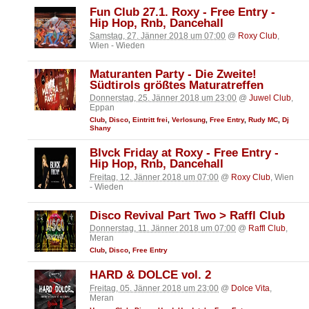
Fun Club 27.1. Roxy - Free Entry -
Hip Hop, Rnb, Dancehall
Samstag, 27. Jänner 2018 um 07:00
@
Roxy Club
,
Wien - Wieden
Maturanten Party - Die Zweite!
Südtirols größtes Maturatreffen
Donnerstag, 25. Jänner 2018 um 23:00
@
Juwel Club
,
Eppan
Club
,
Disco
,
Eintritt frei
,
Verlosung
,
Free Entry
,
Rudy MC
,
Dj
Shany
Blvck Friday at Roxy - Free Entry -
Hip Hop, Rnb, Dancehall
Freitag, 12. Jänner 2018 um 07:00
@
Roxy Club
, Wien
- Wieden
Disco Revival Part Two > Raffl Club
Donnerstag, 11. Jänner 2018 um 07:00
@
Raffl Club
,
Meran
Club
,
Disco
,
Free Entry
HARD & DOLCE vol. 2
Freitag, 05. Jänner 2018 um 23:00
@
Dolce Vita
,
Meran