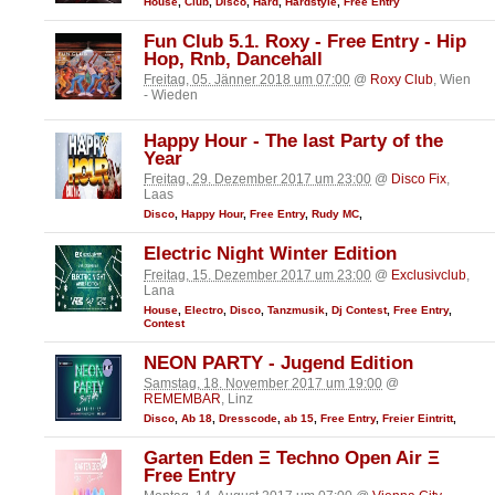
House
,
Club
,
Disco
,
Hard
,
Hardstyle
,
Free Entry
Fun Club 5.1. Roxy - Free Entry - Hip
Hop, Rnb, Dancehall
Freitag, 05. Jänner 2018 um 07:00
@
Roxy Club
, Wien
- Wieden
Happy Hour - The last Party of the
Year
Freitag, 29. Dezember 2017 um 23:00
@
Disco Fix
,
Laas
Disco
,
Happy Hour
,
Free Entry
,
Rudy MC
,
Electric Night Winter Edition
Freitag, 15. Dezember 2017 um 23:00
@
Exclusivclub
,
Lana
House
,
Electro
,
Disco
,
Tanzmusik
,
Dj Contest
,
Free Entry
,
Contest
NEON PARTY - Jugend Edition
Samstag, 18. November 2017 um 19:00
@
REMEMBAR
, Linz
Disco
,
Ab 18
,
Dresscode
,
ab 15
,
Free Entry
,
Freier Eintritt
,
Garten Eden Ξ Techno Open Air Ξ
Free Entry