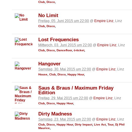
Club
,
Disco
,
No Limit
Freitag, 05. Juni 2015 um 22:00
@
Empire Linz
, Linz
Club
,
Disco
,
Lost Frequencies
Mittwoch, 03. Juni 2015 um 22:00
@
Empire Linz
, Linz
Club
,
Disco
,
Dancefloor
,
ö-ticket
,
Hangover
Samstag, 30. Mai 2015 um 22:00
@
Empire Linz
, Linz
House
,
Club
,
Disco
,
Happy Hour
,
Saus & Braus / Maximum Friday
Edition
Freitag, 29. Mai 2015 um 22:00
@
Empire Linz
, Linz
Club
,
Disco
,
Happy Hour
,
Dirty Madness
Samstag, 23. Mai 2015 um 22:00
@
Empire Linz
, Linz
Club
,
Disco
,
Happy Hour
,
Dirty Impact
,
Live Act
,
Tour
,
Dj Phil
Maurice
,