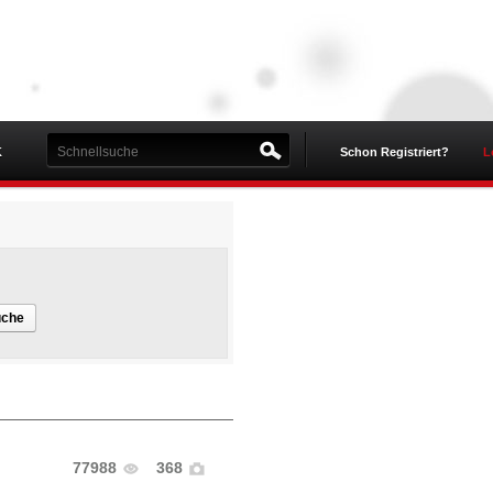
K
Schon Registriert?
L
uche
77988
368