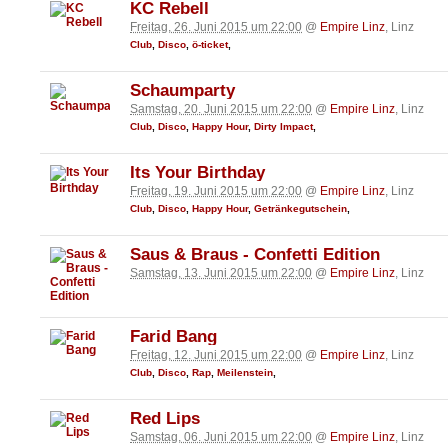
KC Rebell
Freitag, 26. Juni 2015 um 22:00
@
Empire Linz
, Linz
Club
,
Disco
,
ö-ticket
,
Schaumparty
Samstag, 20. Juni 2015 um 22:00
@
Empire Linz
, Linz
Club
,
Disco
,
Happy Hour
,
Dirty Impact
,
Its Your Birthday
Freitag, 19. Juni 2015 um 22:00
@
Empire Linz
, Linz
Club
,
Disco
,
Happy Hour
,
Getränkegutschein
,
Saus & Braus - Confetti Edition
Samstag, 13. Juni 2015 um 22:00
@
Empire Linz
, Linz
Farid Bang
Freitag, 12. Juni 2015 um 22:00
@
Empire Linz
, Linz
Club
,
Disco
,
Rap
,
Meilenstein
,
Red Lips
Samstag, 06. Juni 2015 um 22:00
@
Empire Linz
, Linz