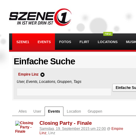
SZENE1
EVENTS
FOTOS
FLIRT
LOCATIONS
MUSI
Einfache Suche
Empire Linz
User, Events, Locations, Gruppen, Tags
Einfache S
Alles
User
Events
Location
Gruppen
Closing Party - Finale
Samstag, 19. September 2015 um 22:00
@
Empire
Linz
, Linz