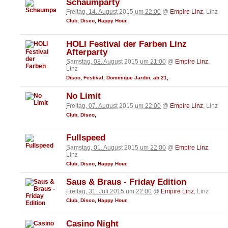
Schaumparty
Freitag, 14. August 2015 um 22:00
@
Empire Linz
, Linz
Club
,
Disco
,
Happy Hour
,
HOLI Festival der Farben Linz
Afterparty
Samstag, 08. August 2015 um 21:00
@
Empire Linz
,
Linz
Disco
,
Festival
,
Dominique Jardin
,
ab 21
,
No Limit
Freitag, 07. August 2015 um 22:00
@
Empire Linz
, Linz
Club
,
Disco
,
Fullspeed
Samstag, 01. August 2015 um 22:00
@
Empire Linz
,
Linz
Club
,
Disco
,
Happy Hour
,
Saus & Braus - Friday Edition
Freitag, 31. Juli 2015 um 22:00
@
Empire Linz
, Linz
Club
,
Disco
,
Happy Hour
,
Casino Night