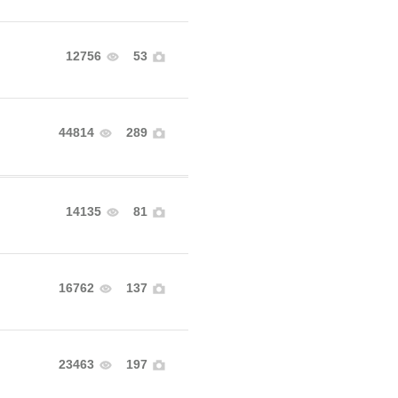
12756
53
44814
289
14135
81
16762
137
23463
197