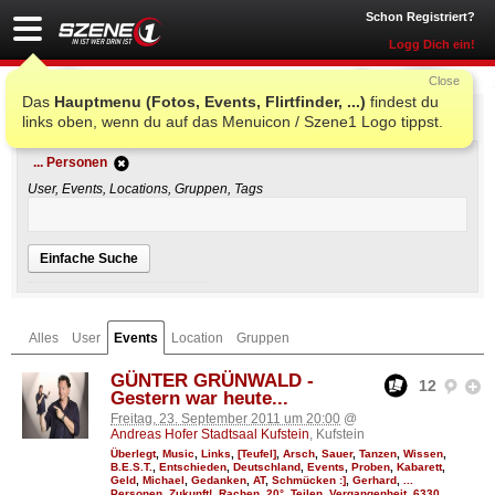
Schon Registriert?
Logg Dich ein!
Close
Das
Hauptmenu (Fotos, Events, Flirtfinder, ...)
findest du
Einfache Suche
links oben, wenn du auf das Menuicon / Szene1 Logo tippst.
... Personen
User, Events, Locations, Gruppen, Tags
Einfache Suche
Alles
User
Events
Location
Gruppen
GÜNTER GRÜNWALD -
12
Gestern war heute...
Freitag, 23. September 2011 um 20:00
@
Andreas Hofer Stadtsaal Kufstein
, Kufstein
Überlegt
,
Music
,
Links
,
[Teufel]
,
Arsch
,
Sauer
,
Tanzen
,
Wissen
,
B.E.S.T.
,
Entschieden
,
Deutschland
,
Events
,
Proben
,
Kabarett
,
Geld
,
Michael
,
Gedanken
,
AT
,
Schmücken :]
,
Gerhard
,
...
Personen
,
Zukunft!
,
Rachen
,
20°
,
Teilen
,
Vergangenheit
,
6330
,