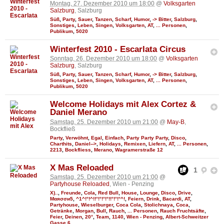
Montag, 27. Dezember 2010 um 18:00
@
Volksgarten
Salzburg
, Salzburg
Süß
,
Party
,
Sauer
,
Tanzen
,
Scharf
,
Humor
,
-> Bitter
,
Salzburg
,
Sonstiges
,
Leben
,
Singen
,
Volksgarten
,
AT
,
... Personen
,
Publikum
,
5020
Winterfest 2010 - Escarlata Circus
Sonntag, 26. Dezember 2010 um 18:00
@
Volksgarten
Salzburg
, Salzburg
Süß
,
Party
,
Sauer
,
Tanzen
,
Scharf
,
Humor
,
-> Bitter
,
Salzburg
,
Sonstiges
,
Leben
,
Singen
,
Volksgarten
,
AT
,
... Personen
,
Publikum
,
5020
Welcome Holidays mit Alex Cortez &
Daniel Merano
Samstag, 25. Dezember 2010 um 21:00
@
May-B
,
Bockfließ
Party
,
Verwöhnt
,
Egal
,
Einfach
,
Party Party Party
,
Disco
,
Charthits
,
Daniel-->
,
Holidays
,
Remixen
,
Liefern
,
AT
,
... Personen
,
2213
,
Bockfliess
,
Merano
,
Wagramerstraße 12
X Mas Reloaded
1
Samstag, 25. Dezember 2010 um 21:00
@
Partyhouse Reloaded
, Wien - Penzing
X)..
,
Freunde
,
Cola
,
Red Bull
,
House
,
Lounge
,
Disco
,
Drive
,
Мαяσσи5
,
^1^!°!^!!°!°!°!°!!°!°!°^!
,
Feiern
,
Drink
,
Bacardi
,
AT
,
Partyhouse
,
Wieselburger
,
Coca Cola
,
Stolichnaya
,
Coca
,
Getränke
,
Morgan
,
Bull
,
Rauch
,
... Personen
,
Rauch Fruchtsäfte
,
Feier
,
Deinen
,
20°
,
Team
,
1140
,
Wien - Penzing
,
Albert-Schweitzer
Gasse 6