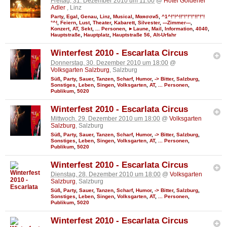
Freitag, 31. Dezember 2010 um 11:00
@
Hotel Goldener
Adler
, Linz
Party
,
Egal
,
Genau
,
Linz
,
Musical
,
Мαяσσи5
,
^1^!°!^!!°!°!°!°!!°!°!
°^!
,
Feiern
,
Lust
,
Theater
,
Kabarett
,
Silvester
,
---Zimmer---
,
Konzert
,
AT
,
Sekt
,
... Personen
,
►Laune
,
Mail
,
Information
,
4040
,
Hauptstraße
,
Hauptplatz
,
Hauptstraße 56, Alt-Urfahr
Winterfest 2010 - Escarlata Circus
Donnerstag, 30. Dezember 2010 um 18:00
@
Volksgarten Salzburg
, Salzburg
Süß
,
Party
,
Sauer
,
Tanzen
,
Scharf
,
Humor
,
-> Bitter
,
Salzburg
,
Sonstiges
,
Leben
,
Singen
,
Volksgarten
,
AT
,
... Personen
,
Publikum
,
5020
Winterfest 2010 - Escarlata Circus
Mittwoch, 29. Dezember 2010 um 18:00
@
Volksgarten
Salzburg
, Salzburg
Süß
,
Party
,
Sauer
,
Tanzen
,
Scharf
,
Humor
,
-> Bitter
,
Salzburg
,
Sonstiges
,
Leben
,
Singen
,
Volksgarten
,
AT
,
... Personen
,
Publikum
,
5020
Winterfest 2010 - Escarlata Circus
Dienstag, 28. Dezember 2010 um 18:00
@
Volksgarten
Salzburg
, Salzburg
Süß
,
Party
,
Sauer
,
Tanzen
,
Scharf
,
Humor
,
-> Bitter
,
Salzburg
,
Sonstiges
,
Leben
,
Singen
,
Volksgarten
,
AT
,
... Personen
,
Publikum
,
5020
Winterfest 2010 - Escarlata Circus