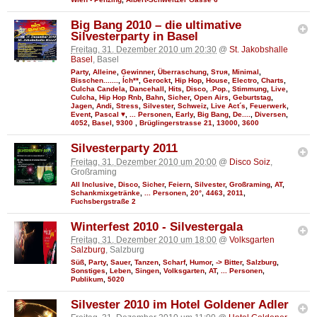
Big Bang 2010 – die ultimative
Silvesterparty in Basel
Freitag, 31. Dezember 2010 um 20:30
@
St. Jakobshalle
Basel
, Basel
Party
,
Alleine
,
Gewinner
,
Überraschung
,
Sтυя
,
Minimal
,
Bisschen.......
,
Ích**
,
Gerockt
,
Hip Hop
,
House
,
Electro
,
Charts
,
Culcha Candela
,
Dancehall
,
Hits
,
Disco
,
.Pop.
,
Stimmung
,
Live
,
Culcha
,
Hip Hop Rnb
,
Bahn
,
Sicher
,
Open Airs
,
Geburtstag
,
Jagen
,
Andi
,
Stress
,
Silvester
,
Schweiz
,
Live Act´s
,
Feuerwerk
,
Event
,
Pascal ♥
,
... Personen
,
Early
,
Big Bang
,
De....
,
Diversen
,
4052
,
Basel
,
9300
,
Brüglingerstrasse 21
,
13000
,
3600
Silvesterparty 2011
Freitag, 31. Dezember 2010 um 20:00
@
Disco Soiz
,
Großraming
All Inclusive
,
Disco
,
Sicher
,
Feiern
,
Silvester
,
Großraming
,
AT
,
Schankmixgetränke
,
... Personen
,
20°
,
4463
,
2011
,
Fuchsbergstraße 2
Winterfest 2010 - Silvestergala
Freitag, 31. Dezember 2010 um 18:00
@
Volksgarten
Salzburg
, Salzburg
Süß
,
Party
,
Sauer
,
Tanzen
,
Scharf
,
Humor
,
-> Bitter
,
Salzburg
,
Sonstiges
,
Leben
,
Singen
,
Volksgarten
,
AT
,
... Personen
,
Publikum
,
5020
Silvester 2010 im Hotel Goldener Adler