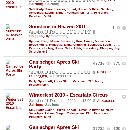
Salzburg
, Salzburg
Süß
,
Party
,
Sauer
,
Tanzen
,
Scharf
,
Humor
,
-> Bitter
,
Salzburg
,
Sonstiges
,
Leben
,
Singen
,
Volksgarten
,
AT
,
... Personen
,
Publikum
,
5020
Sunshine in Heaven 2010
1
Samstag, 11. Dezember 2010 um 21:00
@
Shoppingcity
, Seiersberg
Special
,
Party
,
Music
,
Sunshine
,
Graz
,
House
,
Audioslave
,
House Music
,
Мαяσσи5
,
Mafia
,
Clubbing
,
Business
,
Event
,
AT
,
...
Personen
,
Bobby
,
House Mafia
,
8055
,
Seiersberg
,
Shopping City
Seiersberg 1
Ganischger Apres Ski
47716
375
Party
Samstag, 11. Dezember 2010 um 20:00
@
Talstation
Obereggen
, Deutschnofen
Party
,
Sport
,
●•It
,
Apres Ski
,
... Personen
,
20°
,
Team
,
Deutschnofen
,
Winterfest 2010 - Escarlata Circus
Samstag, 11. Dezember 2010 um 18:00
@
Volksgarten
Salzburg
, Salzburg
Süß
,
Party
,
Sauer
,
Tanzen
,
Scharf
,
Humor
,
-> Bitter
,
Salzburg
,
Sonstiges
,
Leben
,
Singen
,
Volksgarten
,
AT
,
... Personen
,
Publikum
,
5020
Ganischger Apres Ski
27732
120