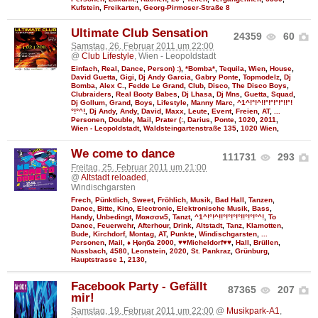
Kufstein
,
Freikarten
,
Georg-Pirmoser-Straße 8
Ultimate Club Sensation
24359
60
Samstag, 26. Februar 2011 um 22:00
@
Club Lifestyle
, Wien - Leopoldstadt
Einfach
,
Real
,
Dance
,
Person) :)
,
*Bomba*
,
Tequila
,
Wien
,
House
,
David Guetta
,
Gigi
,
Dj Andy Garcia
,
Gabry Ponte
,
Topmodelz
,
Dj
Bomba
,
Alex C.
,
Fedde Le Grand
,
Club
,
Disco
,
The Disco Boys
,
Clubraiders
,
Real Booty Babes
,
Dj Lhasa
,
Dj Mns
,
Guetta
,
Squad
,
Dj Gollum
,
Grand
,
Boys
,
Lifestyle
,
Manny Marc
,
^1^!°!^!!°!°!°!°!!°!
°!°^!
,
Dj Andy
,
Andy
,
David
,
Maxx
,
Leute
,
Event
,
Freien
,
AT
,
...
Personen
,
Double
,
Mail
,
Prater (:
,
Darius
,
Ponte
,
1020
,
2011
,
Wien - Leopoldstadt
,
Waldsteingartenstraße 135
,
1020 Wien
,
We come to dance
111731
293
Freitag, 25. Februar 2011 um 21:00
@
Altstadt reloaded
,
Windischgarsten
Frech
,
Pünktlich
,
Sweet
,
Fröhlich
,
Musik
,
Bad Hall
,
Tanzen
,
Dance
,
Bitte
,
Kino
,
Electronic
,
Elektronische Musik
,
Bass
,
Handy
,
Unbedingt
,
Мαяσσи5
,
Tanzt
,
^1^!°!^!!°!°!°!°!!°!°!°^!
,
To
Dance
,
Feuerwehr
,
Afterhour
,
Drink
,
Altstadt
,
Tanz
,
Klamotten
,
Bude
,
Kirchdorf
,
Montag
,
AT
,
Punkte
,
Windischgarsten
,
...
Personen
,
Mail
,
♦ Ңөηба 2000
,
♥♥Micheldorf♥♥
,
Hall
,
Brüllen
,
Nussbach
,
4580
,
Leonstein
,
2020
,
St. Pankraz
,
Grünburg
,
Hauptstrasse 1
,
2130
,
Facebook Party - Gefällt
87365
207
mir!
Samstag, 19. Februar 2011 um 22:00
@
Musikpark-A1
,