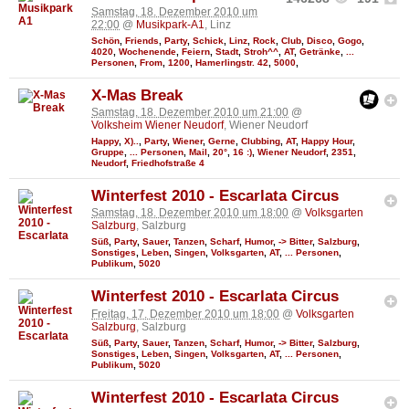
Samstag, 18. Dezember 2010 um
22:00
@
Musikpark-A1
, Linz
Schön
,
Friends
,
Party
,
Schick
,
Linz
,
Rock
,
Club
,
Disco
,
Gogo
,
4020
,
Wochenende
,
Feiern
,
Stadt
,
Stroh^^
,
AT
,
Getränke
,
...
Personen
,
From
,
1200
,
Hamerlingstr. 42
,
5000
,
X-Mas Break
Samstag, 18. Dezember 2010 um 21:00
@
Volksheim Wiener Neudorf
, Wiener Neudorf
Happy
,
X)..
,
Party
,
Wiener
,
Gerne
,
Clubbing
,
AT
,
Happy Hour
,
Gruppe
,
... Personen
,
Mail
,
20°
,
16 :)
,
Wiener Neudorf
,
2351
,
Neudorf
,
Friedhofstraße 4
Winterfest 2010 - Escarlata Circus
Samstag, 18. Dezember 2010 um 18:00
@
Volksgarten
Salzburg
, Salzburg
Süß
,
Party
,
Sauer
,
Tanzen
,
Scharf
,
Humor
,
-> Bitter
,
Salzburg
,
Sonstiges
,
Leben
,
Singen
,
Volksgarten
,
AT
,
... Personen
,
Publikum
,
5020
Winterfest 2010 - Escarlata Circus
Freitag, 17. Dezember 2010 um 18:00
@
Volksgarten
Salzburg
, Salzburg
Süß
,
Party
,
Sauer
,
Tanzen
,
Scharf
,
Humor
,
-> Bitter
,
Salzburg
,
Sonstiges
,
Leben
,
Singen
,
Volksgarten
,
AT
,
... Personen
,
Publikum
,
5020
Winterfest 2010 - Escarlata Circus