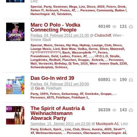
Linz
Special
,
Party
,
Gewinner
,
Mega
,
Linz
,
Disco
,
4020
,
Feiern
,
Drink
,
Sehen !!!
,
Airbrush
,
Freien
,
AT
,
... Personen
,
Community
,
Button !
,
Hamerlingstr. 42
,
Talstation
,
Marc O Polo - Vodka
40140
131
Connecting People
Freitag, 04. Februar 2011 um 21:00
@
Clubschiff
, Wien -
Innere Stadt
Special
,
Music
,
Genau
,
Hip Hop
,
Hiphop
,
Lounge
,
Club
,
Disco
,
Lounge Music
,
Lied
,
Bow Wow
,
Vodka
,
Gerne
,
Silver
,
Мαяσσи5
,
^1^!°!^!!°!°!°!°!!°!°!°^!
,
Back
,
Wasserpfeife ^^
,
Ferien
,
Freundinnen
,
Geld
,
Ladies
,
Freien
,
AT
,
.......>P.O.L.O
,
Straße
,
Longdrinks
,
Redbull
,
Flaschen
,
Gruppe
,
.Schreib
,
... Personen
,
Mail
,
Versteckt
,
Birthday
,
Dj Tom
,
1010
,
Wien - Innere Stadt
,
2230
,
Schwedenplatz
,
Schloss
,
Das Go-In wird 39
60891
190
Freitag, 04. Februar 2011 um 20:00
@
Go-In
, Finklham
Party
,
100%
,
Feiern
,
Geburtstag
,
AT
,
Getränke
,
Gruppe
,
...
Personen
,
4075
,
Finklham
,
Finklham 1
,
The Spirit of Austria &
36339
143
Weihnachtsmann
Abwrack Party
Samstag, 15. Jänner 2011 um 22:00
@
Musikpark-A1
, Linz
Party
,
Einfach
,
Spirit..
,
Linz
,
Club
,
Disco
,
Austria
,
4020
,
Stroh^^
,
AT
,
Weihnachtsmann
,
... Personen
,
Obertauern
,
Hamerlingstr. 42
,