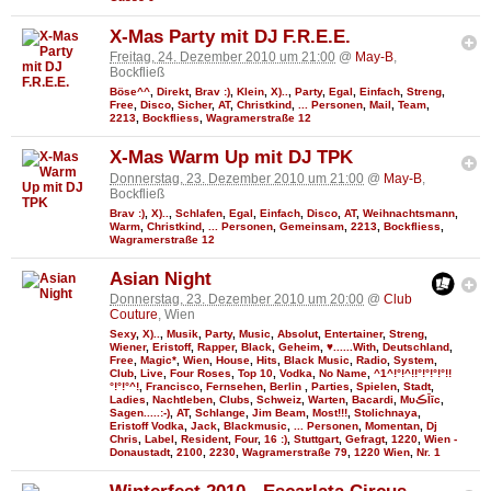
X-Mas Party mit DJ F.R.E.E.
Freitag, 24. Dezember 2010 um 21:00
@
May-B
,
Bockfließ
Böse^^
,
Direkt
,
Brav :)
,
Klein
,
X)..
,
Party
,
Egal
,
Einfach
,
Streng
,
Free
,
Disco
,
Sicher
,
AT
,
Christkind
,
... Personen
,
Mail
,
Team
,
2213
,
Bockfliess
,
Wagramerstraße 12
X-Mas Warm Up mit DJ TPK
Donnerstag, 23. Dezember 2010 um 21:00
@
May-B
,
Bockfließ
Brav :)
,
X)..
,
Schlafen
,
Egal
,
Einfach
,
Disco
,
AT
,
Weihnachtsmann
,
Warm
,
Christkind
,
... Personen
,
Gemeinsam
,
2213
,
Bockfliess
,
Wagramerstraße 12
Asian Night
Donnerstag, 23. Dezember 2010 um 20:00
@
Club
Couture
, Wien
Sexy
,
X)..
,
Musik
,
Party
,
Music
,
Absolut
,
Entertainer
,
Streng
,
Wiener
,
Eristoff
,
Rapper
,
Black
,
Geheim
,
♥......With
,
Deutschland
,
Free
,
Magic*
,
Wien
,
House
,
Hits
,
Black Music
,
Radio
,
System
,
Club
,
Live
,
Four Roses
,
Top 10
,
Vodka
,
No Name
,
^1^!°!^!!°!°!°!°!!
°!°!°^!
,
Francisco
,
Fernsehen
,
Berlin
,
Parties
,
Spielen
,
Stadt
,
Ladies
,
Nachtleben
,
Clubs
,
Schweiz
,
Warten
,
Bacardi
,
MυڪĪīc
,
Sagen.....:-)
,
AT
,
Schlange
,
Jim Beam
,
Most!!!
,
Stolichnaya
,
Eristoff Vodka
,
Jack
,
Blackmusic
,
... Personen
,
Momentan
,
Dj
Chris
,
Label
,
Resident
,
Four
,
16 :)
,
Stuttgart
,
Gefragt
,
1220
,
Wien -
Donaustadt
,
2100
,
2230
,
Wagramerstraße 79
,
1220 Wien
,
Nr. 1