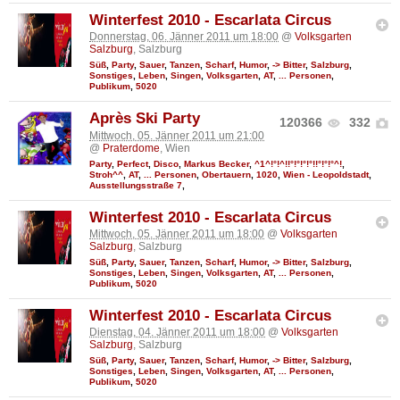
Winterfest 2010 - Escarlata Circus
Donnerstag, 06. Jänner 2011 um 18:00
@
Volksgarten
Salzburg
, Salzburg
Süß
,
Party
,
Sauer
,
Tanzen
,
Scharf
,
Humor
,
-> Bitter
,
Salzburg
,
Sonstiges
,
Leben
,
Singen
,
Volksgarten
,
AT
,
... Personen
,
Publikum
,
5020
Après Ski Party
120366
332
Mittwoch, 05. Jänner 2011 um 21:00
@
Praterdome
, Wien
Party
,
Perfect
,
Disco
,
Markus Becker
,
^1^!°!^!!°!°!°!°!!°!°!°^!
,
Stroh^^
,
AT
,
... Personen
,
Obertauern
,
1020
,
Wien - Leopoldstadt
,
Ausstellungsstraße 7
,
Winterfest 2010 - Escarlata Circus
Mittwoch, 05. Jänner 2011 um 18:00
@
Volksgarten
Salzburg
, Salzburg
Süß
,
Party
,
Sauer
,
Tanzen
,
Scharf
,
Humor
,
-> Bitter
,
Salzburg
,
Sonstiges
,
Leben
,
Singen
,
Volksgarten
,
AT
,
... Personen
,
Publikum
,
5020
Winterfest 2010 - Escarlata Circus
Dienstag, 04. Jänner 2011 um 18:00
@
Volksgarten
Salzburg
, Salzburg
Süß
,
Party
,
Sauer
,
Tanzen
,
Scharf
,
Humor
,
-> Bitter
,
Salzburg
,
Sonstiges
,
Leben
,
Singen
,
Volksgarten
,
AT
,
... Personen
,
Publikum
,
5020