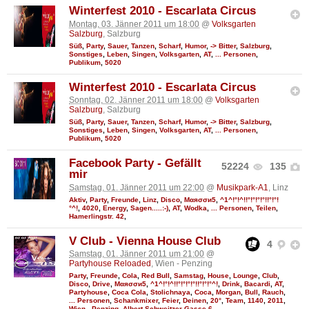
Winterfest 2010 - Escarlata Circus
Montag, 03. Jänner 2011 um 18:00
@
Volksgarten
Salzburg
, Salzburg
Süß
,
Party
,
Sauer
,
Tanzen
,
Scharf
,
Humor
,
-> Bitter
,
Salzburg
,
Sonstiges
,
Leben
,
Singen
,
Volksgarten
,
AT
,
... Personen
,
Publikum
,
5020
Winterfest 2010 - Escarlata Circus
Sonntag, 02. Jänner 2011 um 18:00
@
Volksgarten
Salzburg
, Salzburg
Süß
,
Party
,
Sauer
,
Tanzen
,
Scharf
,
Humor
,
-> Bitter
,
Salzburg
,
Sonstiges
,
Leben
,
Singen
,
Volksgarten
,
AT
,
... Personen
,
Publikum
,
5020
Facebook Party - Gefällt
52224
135
mir
Samstag, 01. Jänner 2011 um 22:00
@
Musikpark-A1
, Linz
Aktiv
,
Party
,
Freunde
,
Linz
,
Disco
,
Мαяσσи5
,
^1^!°!^!!°!°!°!°!!°!°!
°^!
,
4020
,
Energy
,
Sagen.....:-)
,
AT
,
Wodka
,
... Personen
,
Teilen
,
Hamerlingstr. 42
,
V Club - Vienna House Club
4
Samstag, 01. Jänner 2011 um 21:00
@
Partyhouse Reloaded
, Wien - Penzing
Party
,
Freunde
,
Cola
,
Red Bull
,
Samstag
,
House
,
Lounge
,
Club
,
Disco
,
Drive
,
Мαяσσи5
,
^1^!°!^!!°!°!°!°!!°!°!°^!
,
Drink
,
Bacardi
,
AT
,
Partyhouse
,
Coca Cola
,
Stolichnaya
,
Coca
,
Morgan
,
Bull
,
Rauch
,
... Personen
,
Schankmixer
,
Feier
,
Deinen
,
20°
,
Team
,
1140
,
2011
,
Wien - Penzing
,
Albert-Schweitzer Gasse 6