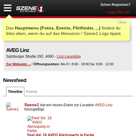
Schon Registriert?
Logg Dich ein!
Close
Das
Hauptmenu (Fotos, Events, Flirtfinder, ...)
findest du
links oben, wenn du auf das Menuicon / Szene1 Logo tippst.
AVEG Linz
Salzburger Straße 292
,
4060
-
Linz-Leonding
Zur Webseite ...
/
Öffnungszeiten:
Mo-Fr: 8:00 - 18:00 Sa: 9:00 - 12:00
Newsfeed
Timeline
Events
Szene1
hat ein neues Event zur Location
AVEG Linz
hinzugefügt.
Feel Vol. 18 AVEG Abrissparty in Farbe