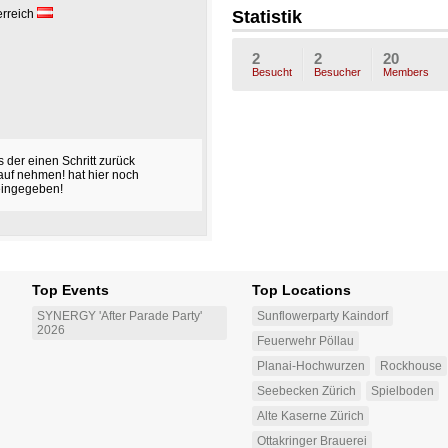
6
sen198
erreich
Statistik
4
2
2
20
Besucht
Besucher
Members
der einen Schritt zurück
auf nehmen! hat hier noch
eingegeben!
Top Events
Top Locations
SYNERGY 'After Parade Party'
Sunflowerparty Kaindorf
2026
Feuerwehr Pöllau
Planai-Hochwurzen
Rockhouse
Seebecken Zürich
Spielboden
Alte Kaserne Zürich
Ottakringer Brauerei