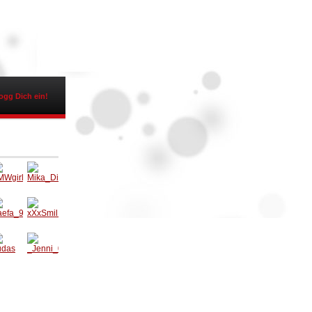
ogg Dich ein!
MWgir
Mika_D
5
isaster
aefa_
xXxSmi
3
lExXx
udas
_Jenni_
01