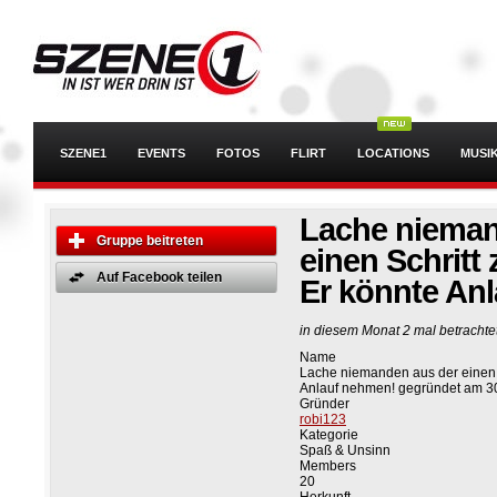
SZENE1
EVENTS
FOTOS
FLIRT
LOCATIONS
MUSI
Lache nieman
Gruppe beitreten
einen Schritt
Auf Facebook teilen
Er könnte An
in diesem Monat 2 mal betrachte
Name
Lache niemanden aus der einen S
Anlauf nehmen! gegründet am 3
Gründer
robi123
Kategorie
Spaß & Unsinn
Members
20