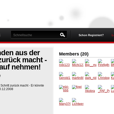
K
Schon Registriert?
L
den aus der
Members (20)
 zurück macht -
lauf nehmen!
robi123
Michi12
Big__m
Firefigt
B
t
344
ama
her122
l1
Gerold1
martin8
dark_ri
Christo
K
chritt zurück macht - Er könnte
23
88
der91_
ph_16
9
0.12.2008
etzi-666
fowi
Xkobra
_FAF_P
L
ussy_
Mary37
Lichtwe