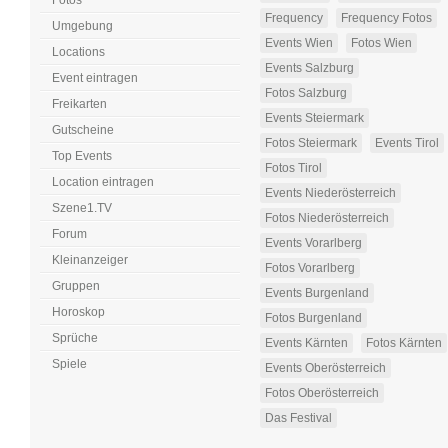
Fotos
Frequency
Frequency Fotos
Umgebung
Events Wien
Fotos Wien
Locations
Events Salzburg
Event eintragen
Fotos Salzburg
Freikarten
Events Steiermark
Gutscheine
Fotos Steiermark
Events Tirol
Top Events
Fotos Tirol
Location eintragen
Events Niederösterreich
Szene1.TV
Fotos Niederösterreich
Forum
Events Vorarlberg
Kleinanzeiger
Fotos Vorarlberg
Gruppen
Events Burgenland
Horoskop
Fotos Burgenland
Sprüche
Events Kärnten
Fotos Kärnten
Spiele
Events Oberösterreich
Fotos Oberösterreich
Das Festival