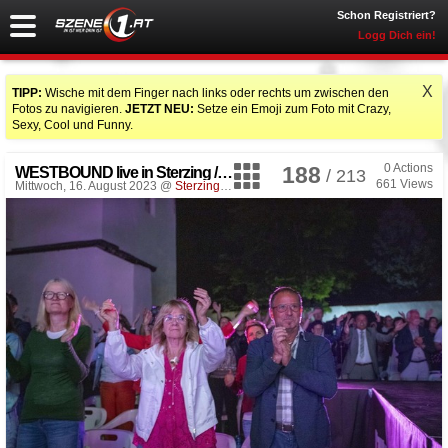
Schon Registriert?
Logg Dich ein!
X
TIPP:
Wische mit dem Finger nach links oder rechts um zwischen den
Fotos zu navigieren.
JETZT NEU:
Setze ein Emoji zum Foto mit Crazy,
Sexy, Cool und Funny.
0
Actions
188
WESTBOUND live in Sterzing / Vipiteno
/ 213
661
Views
Mittwoch, 16. August 2023 @
Sterzing Deutschhaus
, Sterzing