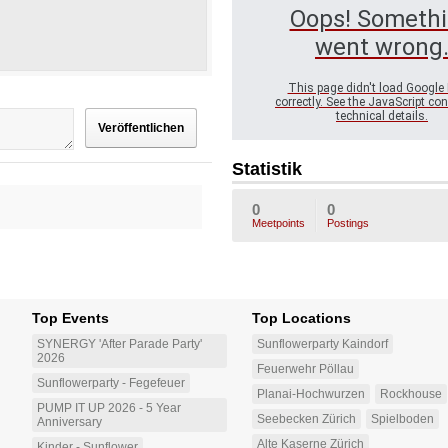
Oops! Someth
went wrong
This page didn't load Google
correctly. See the JavaScript con
technical details.
Statistik
0
0
Meetpoints
Postings
Top Events
Top Locations
SYNERGY 'After Parade Party'
Sunflowerparty Kaindorf
2026
Feuerwehr Pöllau
Sunflowerparty - Fegefeuer
Planai-Hochwurzen
Rockhouse
PUMP IT UP 2026 - 5 Year
Seebecken Zürich
Spielboden
Anniversary
Alte Kaserne Zürich
Kinder - Sunflower