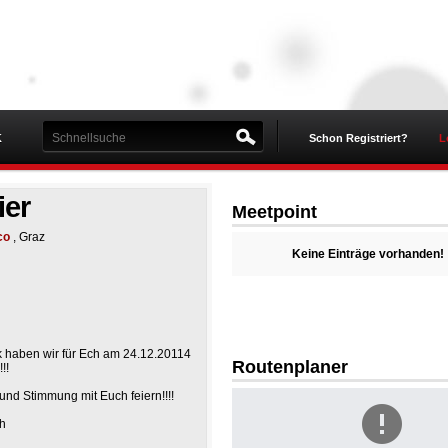
K
Schon Registriert?
L
ier
Meetpoint
co
, Graz
Keine Einträge vorhanden!
 haben wir für Ech am 24.12.20114
Routenplaner
!!
und Stimmung mit Euch feiern!!!!
ch