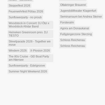
Ottakringer Brauerei
Stoppelfest 2026
Jugendstiltheater Klagenfurt
Feuerwehrfest Pöllau 2026
Seminarraum bei Andrea Steiner
Sunflowerparty - no proub
Forsteralm
Woodstock in Concert: DJ Ötzi x
Woodstock Allstar Band
Agora am Donaukanal
Heineken Greenroom pres. DJ
Fußgängerzone Sterzing
TIESTO
Schloss Reichenau
Streetparade 2026 - Together we
move
Schloss Reichenau
Windern 2026
X-Plosion 2026
The 80s Cruise - GEI Boat Party
am Attersee
Sunflowerparty - Edelgroove
Summer Night Weekend 2026