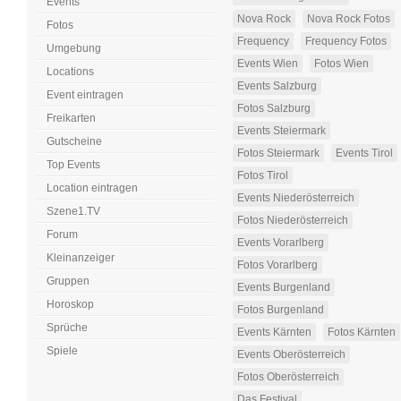
Events
Nova Rock
Nova Rock Fotos
Fotos
Frequency
Frequency Fotos
Umgebung
Events Wien
Fotos Wien
Locations
Events Salzburg
Event eintragen
Fotos Salzburg
Freikarten
Events Steiermark
Gutscheine
Fotos Steiermark
Events Tirol
Top Events
Fotos Tirol
Location eintragen
Events Niederösterreich
Szene1.TV
Fotos Niederösterreich
Forum
Events Vorarlberg
Kleinanzeiger
Fotos Vorarlberg
Gruppen
Events Burgenland
Horoskop
Fotos Burgenland
Sprüche
Events Kärnten
Fotos Kärnten
Spiele
Events Oberösterreich
Fotos Oberösterreich
Das Festival