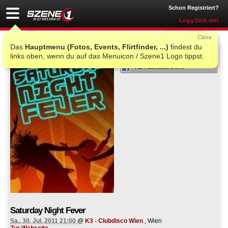
Schon Registriert?
Logg Dich ein!
Close
Das
Hauptmenu (Fotos, Events, Flirtfinder, ...)
findest du
ICH WAR AUCH DORT
links oben, wenn du auf das Menuicon / Szene1 Logo tippst.
Auf Facebook teilen
Saturday Night Fever
Sa., 30. Jul. 2011 21:00
@
K3 - Clubdisco Wien
, Wien