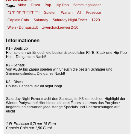
Zur Webseite ...
Abba
Disco
Pop
Hip Pop
Stimmungslieder
Tags:
^1^!°!^!!°!°!°!°!!°!°!°^!
Spielen
Warten
AT
Prosecco
Captain Cola
Saturday
Saturday Night Fever
1220
Wien - Donaustadt
Zwerchäckerweg 2-10
Informationen
K1 - Soulclub
Hier spielen wir für euch die besten & aktuellsten R'n'B, Black und Hip-Pop
Hits... Die ganzen Nacht!
K2 - Schatzi
Von ABBA bis Zappa spielen wir für euch die besten Schlager und
Stimmungslieder... Die ganze Nacht!
K3 - Disco
House- Dancemusic all night long!
Saturday Night Fever macht den Samstag im K3 zum echten Highlight der
Wiener Partyszene! Hier bieten die drei Floors alles was das Partyherz
begehrt und es warten jede Menge Specials und Überraschungen auf
euch!
1 Fl. Prosecco 0,7l nur 15 Euro
Captain-Cola nur 1,50 Euro!