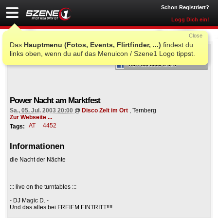
Schon Registriert?
Logg Dich ein!
Close
Das
Hauptmenu (Fotos, Events, Flirtfinder, ...)
findest du
ICH WAR AUCH DORT
links oben, wenn du auf das Menuicon / Szene1 Logo tippst.
Auf Facebook teilen
Power Nacht am Marktfest
Sa., 05. Jul. 2003 20:00
@
Disco Zelt im Ort
, Ternberg
Zur Webseite ...
AT
4452
Tags:
Informationen
die Nacht der Nächte
::: live on the turntables :::
- DJ Magic D. -
Und das alles bei FREIEM EINTRITT!!!!