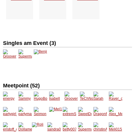
Singles am Event (
3
)
Groove
Superm
Benji
r
ann241
0
Meetpoint (
52
)
energy
Sammy
HugoB
Isabell
Groove
TeChNo
Sarah
Raver_
oss
r
GiRl_15
on_Dop
e
partygir
partym
Seimon
Mel1
extrem
SweetD
Dragon
Alex_M
l_001
aus87
Suess
evil3
fly
eier