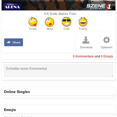
Ich finde dieses Foto:
Crazy
Sexy
Cool
Funny
Share
Download
Optionen
0
Kommentare
und
0
Emojis
Online Singles
Emojis