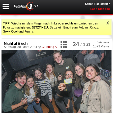
Schon Registriert?
Logg Dich ein!
X
TIPP:
Wische mit dem Finger nach links oder rechts um zwischen den
Fotos zu navigieren.
JETZT NEU:
Setze ein Emoji zum Foto mit Crazy,
Sexy, Cool und Funny.
0
Actions
24
Night of Blech
/ 161
1579
Views
Samstag, 30. März 2024 @
Clubbing Arena
, Sankt Georgen im Attergau