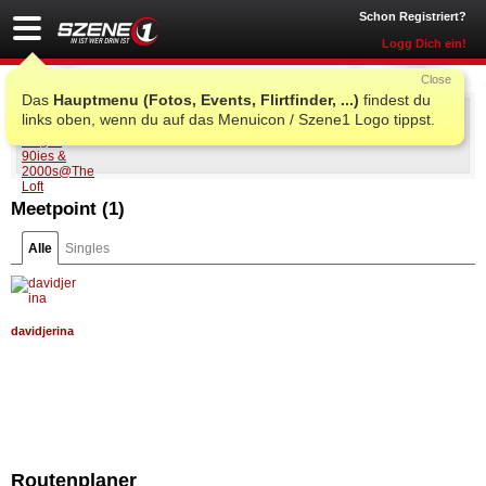
Schon Registriert?
Logg Dich ein!
Close
Das
Hauptmenu (Fotos, Events, Flirtfinder, ...)
findest du
Loft is back, alright! 90ies & 2000s
links oben, wenn du auf das Menuicon / Szene1 Logo tippst.
Sa., 05. Mär. 2022 21:30
@
The Loft
, Wien
Meetpoint (
1
)
Alle
Singles
davidjerina
Routenplaner