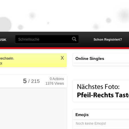
Schon Registriert?
USIK
X
Online Singles
wechseln.
y.
0
Actions
5
/ 215
1376
Views
Emojis
Noch keine Emojis!