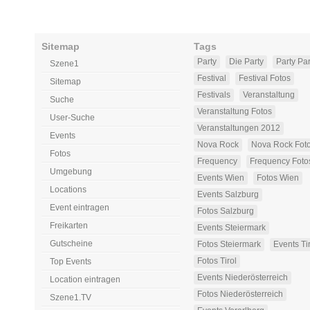
Sitemap
Tags
Party
Die Party
Party Par
Szene1
Festival
Festival Fotos
Sitemap
Festivals
Veranstaltung
Suche
Veranstaltung Fotos
User-Suche
Veranstaltungen 2012
Events
Nova Rock
Nova Rock Fot
Fotos
Frequency
Frequency Foto
Umgebung
Events Wien
Fotos Wien
Locations
Events Salzburg
Event eintragen
Fotos Salzburg
Freikarten
Events Steiermark
Gutscheine
Fotos Steiermark
Events Ti
Fotos Tirol
Top Events
Events Niederösterreich
Location eintragen
Fotos Niederösterreich
Szene1.TV