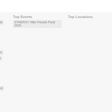
Top Events
Top Locations
ty
SYNERGY 'After Parade Party'
2026
os
s
rol