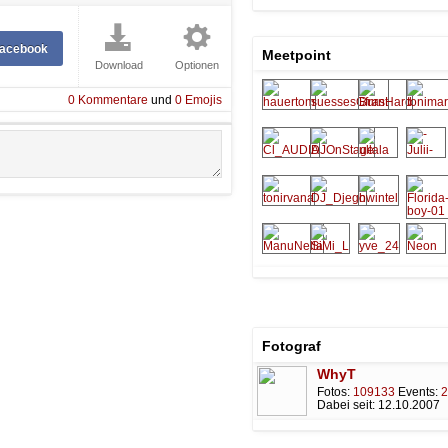
Facebook
Meetpoint
Download
Optionen
0
Kommentare
und
0
Emojis
Fotograf
WhyT
Fotos:
109133
Events:
2
Dabei seit:
12.10.2007