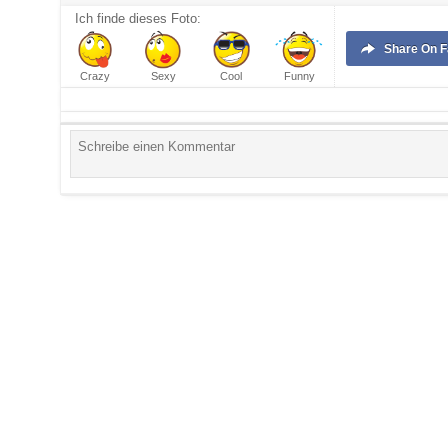
Ich finde dieses Foto:
Share
On 
Crazy
Sexy
Cool
Funny