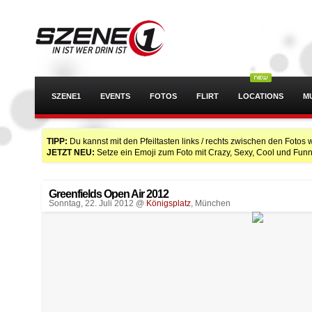
SZENE1
EVENTS
FOTOS
FLIRT
LOCATIONS
M
TIPP:
Du kannst mit den Pfeiltasten links / rechts zwischen den Fotos 
JETZT NEU:
Setze ein Emoji zum Foto mit Crazy, Sexy, Cool und Funn
Greenfields Open Air 2012
Sonntag, 22. Juli 2012 @
Königsplatz
, München