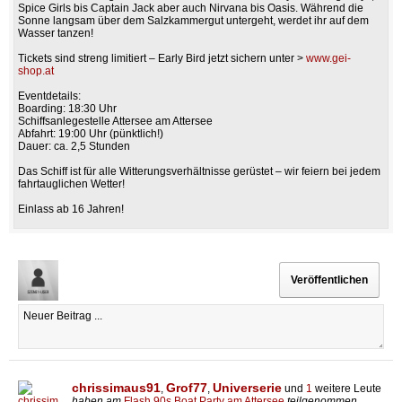
Spice Girls bis Captain Jack aber auch Nirvana bis Oasis. Während die
Sonne langsam über dem Salzkammergut untergeht, werdet ihr auf dem
Wasser tanzen!
Tickets sind streng limitiert – Early Bird jetzt sichern unter >
www.gei-
shop.at
Eventdetails:
Boarding: 18:30 Uhr
Schiffsanlegestelle Attersee am Attersee
Abfahrt: 19:00 Uhr (pünktlich!)
Dauer: ca. 2,5 Stunden
Das Schiff ist für alle Witterungsverhältnisse gerüstet – wir feiern bei jedem
fahrtauglichen Wetter!
Einlass ab 16 Jahren!
chrissimaus91
Grof77
Universerie
,
,
und
1
weitere Leute
haben am
Flash 90s Boat Party am Attersee
teilgenommen.