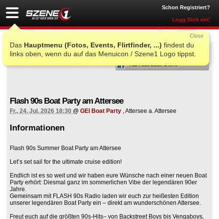
Schon Registriert?
Logg Dich ein!
Close
Das
Hauptmenu (Fotos, Events, Flirtfinder, ...)
findest du
ICH WAR AUCH DORT
links oben, wenn du auf das Menuicon / Szene1 Logo tippst.
Auf Facebook teilen
Flash 90s Boat Party am Attersee
Fr., 24. Jul. 2026 18:30
@
GEI Boat Party
, Attersee a. Attersee
Informationen
Flash 90s Summer Boat Party am Attersee
Let’s set sail for the ultimate cruise edition!
Endlich ist es so weit und wir haben eure Wünsche nach einer neuen Boat
Party erhört: Diesmal ganz im sommerlichen Vibe der legendären 90er
Jahre.
Gemeinsam mit FLASH 90s Radio laden wir euch zur heißesten Edition
unserer legendären Boat Party ein – direkt am wunderschönen Attersee.
Freut euch auf die größten 90s-Hits– von Backstreet Boys bis Vengaboys,