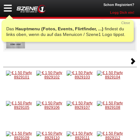
Schon Registriert?
Logg Dich ein!
Close
Das
Hauptmenu (Fotos, Events, Flirtfinder, ...)
findest du
€ 1,50 Party
links oben, wenn du auf das Menuicon / Szene1 Logo tippst.
Do., 28. Okt. 2010 21:00
@
El Cortez
, Aspach