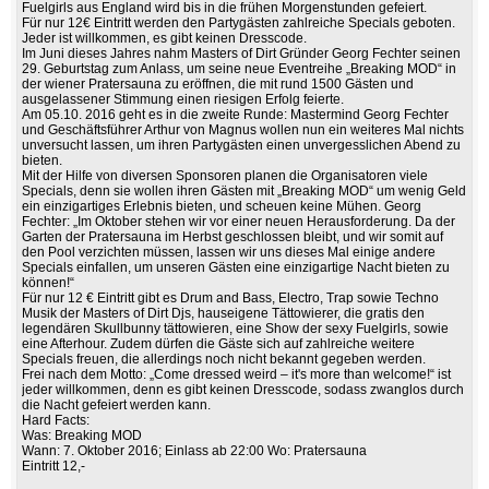
Fuelgirls aus England wird bis in die frühen Morgenstunden gefeiert.
Für nur 12€ Eintritt werden den Partygästen zahlreiche Specials geboten.
Jeder ist willkommen, es gibt keinen Dresscode.
Im Juni dieses Jahres nahm Masters of Dirt Gründer Georg Fechter seinen
29. Geburtstag zum Anlass, um seine neue Eventreihe „Breaking MOD“ in
der wiener Pratersauna zu eröffnen, die mit rund 1500 Gästen und
ausgelassener Stimmung einen riesigen Erfolg feierte.
Am 05.10. 2016 geht es in die zweite Runde: Mastermind Georg Fechter
und Geschäftsführer Arthur von Magnus wollen nun ein weiteres Mal nichts
unversucht lassen, um ihren Partygästen einen unvergesslichen Abend zu
bieten.
Mit der Hilfe von diversen Sponsoren planen die Organisatoren viele
Specials, denn sie wollen ihren Gästen mit „Breaking MOD“ um wenig Geld
ein einzigartiges Erlebnis bieten, und scheuen keine Mühen. Georg
Fechter: „Im Oktober stehen wir vor einer neuen Herausforderung. Da der
Garten der Pratersauna im Herbst geschlossen bleibt, und wir somit auf
den Pool verzichten müssen, lassen wir uns dieses Mal einige andere
Specials einfallen, um unseren Gästen eine einzigartige Nacht bieten zu
können!“
Für nur 12 € Eintritt gibt es Drum and Bass, Electro, Trap sowie Techno
Musik der Masters of Dirt Djs, hauseigene Tättowierer, die gratis den
legendären Skullbunny tättowieren, eine Show der sexy Fuelgirls, sowie
eine Afterhour. Zudem dürfen die Gäste sich auf zahlreiche weitere
Specials freuen, die allerdings noch nicht bekannt gegeben werden.
Frei nach dem Motto: „Come dressed weird – it's more than welcome!“ ist
jeder willkommen, denn es gibt keinen Dresscode, sodass zwanglos durch
die Nacht gefeiert werden kann.
Hard Facts:
Was: Breaking MOD
Wann: 7. Oktober 2016; Einlass ab 22:00 Wo: Pratersauna
Eintritt 12,-