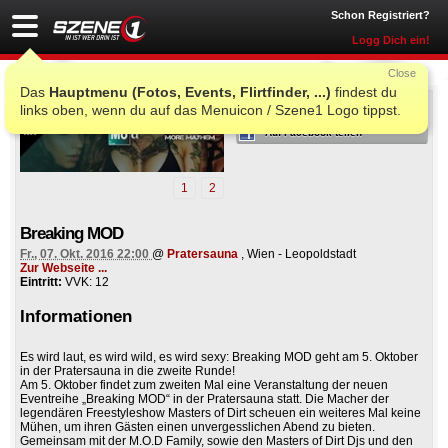
Schon Registriert?
Logg Dich ein!
Close
Das
Hauptmenu (Fotos, Events, Flirtfinder, ...)
findest du
ICH WAR AUCH DORT
links oben, wenn du auf das Menuicon / Szene1 Logo tippst.
Auf Facebook teilen
1
2
Breaking MOD
Fr., 07. Okt. 2016 22:00
@
Pratersauna
, Wien - Leopoldstadt
Zur Webseite ...
Eintritt:
VVK: 12
Informationen
Es wird laut, es wird wild, es wird sexy: Breaking MOD geht am 5. Oktober
in der Pratersauna in die zweite Runde!
Am 5. Oktober findet zum zweiten Mal eine Veranstaltung der neuen
Eventreihe „Breaking MOD“ in der Pratersauna statt. Die Macher der
legendären Freestyleshow Masters of Dirt scheuen ein weiteres Mal keine
Mühen, um ihren Gästen einen unvergesslichen Abend zu bieten.
Gemeinsam mit der M.O.D Family, sowie den Masters of Dirt Djs und den