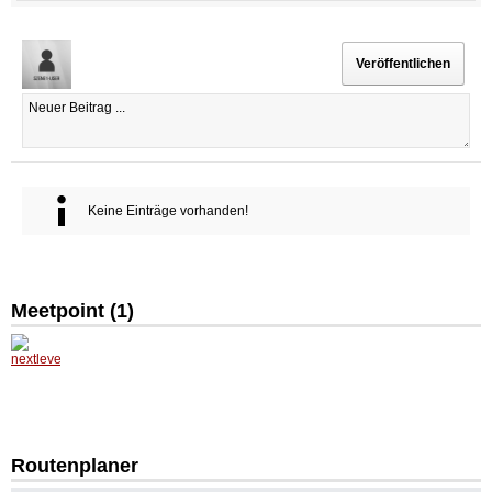
Keine Einträge vorhanden!
Meetpoint (
1
)
nextlev
elentert
ainmen
t
Routenplaner