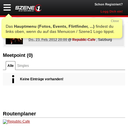
Schon Registriert?
Logg Dich ein!
Close
Das
Hauptmenu (Fotos, Events, Flirtfinder, ...)
findest du
ARGE kabarett: Science Busters / ARGEkultur
links oben, wenn du auf das Menuicon / Szene1 Logo tippst.
zu Gast im Republic
Do., 23. Feb. 2012 20:00
@
Republic-Cafe
, Salzburg
Meetpoint (
0
)
Alle
Singles
Keine Einträge vorhanden!
Routenplaner